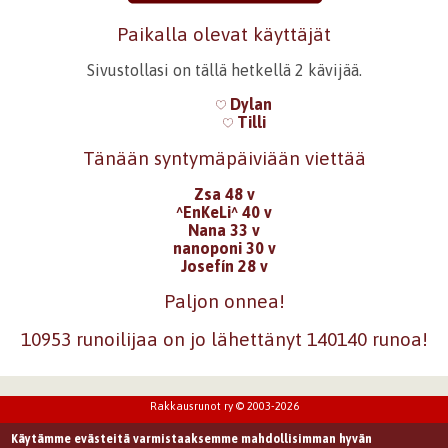
Paikalla olevat käyttäjät
Sivustollasi on tällä hetkellä 2 kävijää.
Dylan
Tilli
Tänään syntymäpäiviään viettää
Zsa 48 v
^EnKeLi^ 40 v
Nana 33 v
nanoponi 30 v
Josefín 28 v
Paljon onnea!
10953 runoilijaa on jo lähettänyt 140140 runoa!
Rakkausrunot ry © 2003-2026
Käytämme evästeitä varmistaaksemme mahdollisimman hyvän