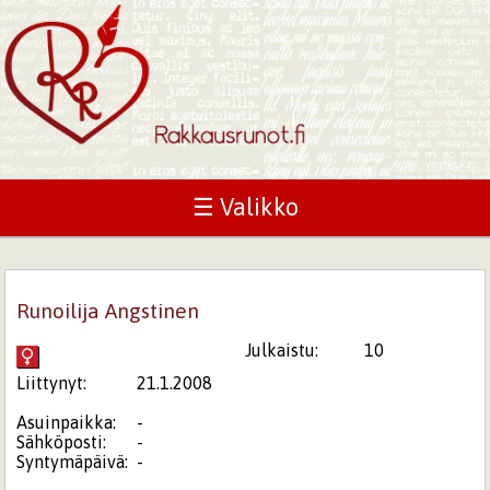
☰ Valikko
Runoilija Angstinen
Julkaistu:
10
Liittynyt:
21.1.2008
Asuinpaikka:
-
Sähköposti:
-
Syntymäpäivä:
-