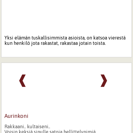
Yksi elämän tuskallisimmista asioista, on katsoa vierestä
kun henkilö jota rakastat, rakastaa jotain toista.
❰
❱
Aurinkoni
Rakkaani.. kultaiseni..
Voisin keksiä sinulle satoja hellittelynimiä