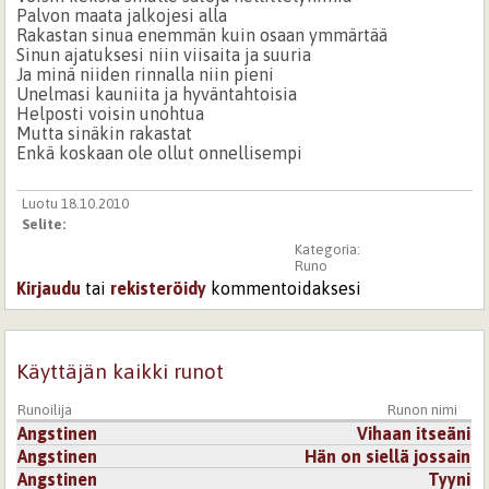
Palvon maata jalkojesi alla
Rakastan sinua enemmän kuin osaan ymmärtää
Sinun ajatuksesi niin viisaita ja suuria
Ja minä niiden rinnalla niin pieni
Unelmasi kauniita ja hyväntahtoisia
Helposti voisin unohtua
Mutta sinäkin rakastat
Enkä koskaan ole ollut onnellisempi
Luotu 18.10.2010
Selite:
Kategoria:
Runo
Kirjaudu
tai
rekisteröidy
kommentoidaksesi
Käyttäjän kaikki runot
Runoilija
Runon nimi
Angstinen
Vihaan itseäni
Angstinen
Hän on siellä jossain
Angstinen
Tyyni