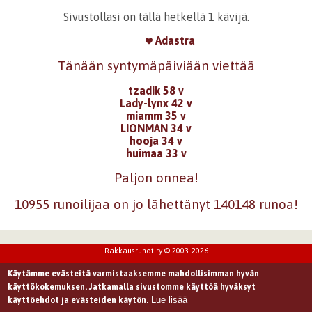
Sivustollasi on tällä hetkellä 1 kävijä.
Adastra
Tänään syntymäpäiviään viettää
tzadik 58 v
Lady-lynx 42 v
miamm 35 v
LIONMAN 34 v
hooja 34 v
huimaa 33 v
Paljon onnea!
10955 runoilijaa on jo lähettänyt 140148 runoa!
Rakkausrunot ry © 2003-2026
Käytämme evästeitä varmistaaksemme mahdollisimman hyvän
käyttökokemuksen. Jatkamalla sivustomme käyttöä hyväksyt
Lue lisää
käyttöehdot ja evästeiden käytön.