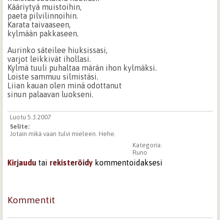
Kääriytyä muistoihin,
paeta pilvilinnoihin.
Karata taivaaseen,
kylmään pakkaseen.
Aurinko säteilee hiuksissasi,
varjot leikkivät ihollasi.
Kylmä tuuli puhaltaa märän ihon kylmäksi.
Loiste sammuu silmistäsi.
Liian kauan olen minä odottanut
sinun palaavan luokseni.
Luotu 5.3.2007
Selite:
Jotain mikä vaan tulvi mieleen. Hehe.
Kategoria:
Runo
Kirjaudu
tai
rekisteröidy
kommentoidaksesi
Kommentit