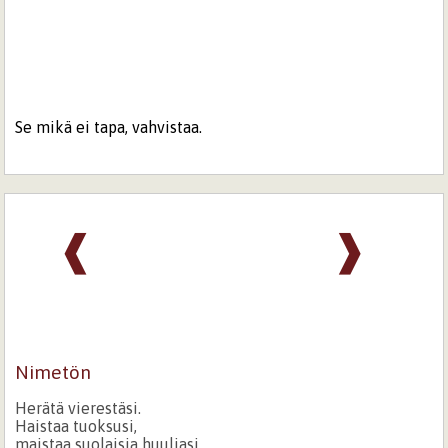
Se mikä ei tapa, vahvistaa.
❰
❱
Nimetön
Herätä vierestäsi.
Haistaa tuoksusi,
maistaa suolaisia huuliasi.