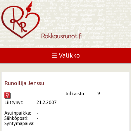
☰ Valikko
Runoilija Jenssu
Julkaistu:
9
Liittynyt:
21.2.2007
Asuinpaikka:
-
Sähköposti:
-
Syntymäpäivä:
-