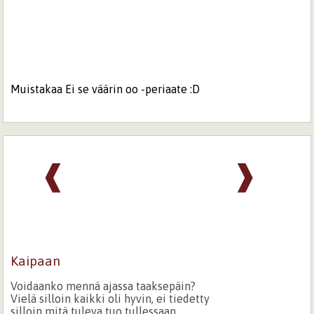
Muistakaa Ei se väärin oo -periaate :D
❰
❱
Kaipaan
Voidaanko mennä ajassa taaksepäin?
Vielä silloin kaikki oli hyvin, ei tiedetty
silloin mitä tuleva tuo tullessaan.