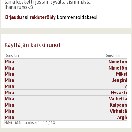
tämä kosketti jostain syvältä sisimmästä.
ihana runo <3
Kirjaudu
tai
rekisteröidy
kommentoidaksesi
Käyttäjän kaikki runot
Runoilija
Runon nimi
Mira
Nimetön
Mira
Nimetön
Mira
Miksi
Mira
Jengini
Mira
?
Mira
Hyvästi
Mira
Valheita
Mira
Kaipaan
Mira
Virheitä
Mira
Argh
Näytetään tulokset 1 - 10 / 10