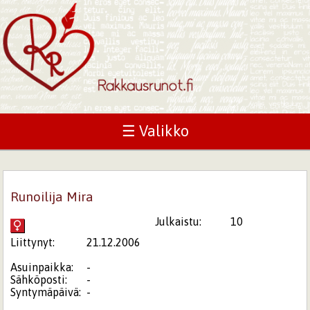
☰ Valikko
Runoilija Mira
Julkaistu:
10
Liittynyt:
21.12.2006
Asuinpaikka:
-
Sähköposti:
-
Syntymäpäivä:
-