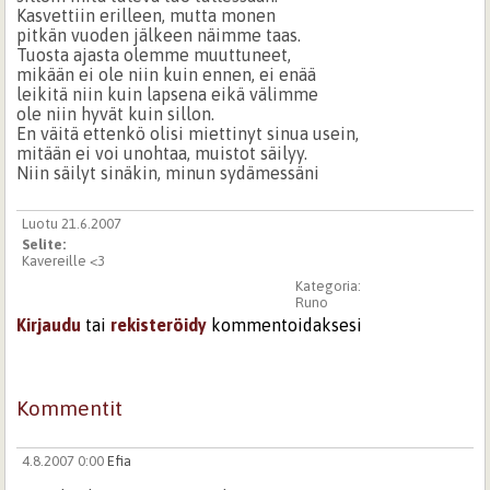
Kasvettiin erilleen, mutta monen
pitkän vuoden jälkeen näimme taas.
Tuosta ajasta olemme muuttuneet,
mikään ei ole niin kuin ennen, ei enää
leikitä niin kuin lapsena eikä välimme
ole niin hyvät kuin sillon.
En väitä ettenkö olisi miettinyt sinua usein,
mitään ei voi unohtaa, muistot säilyy.
Niin säilyt sinäkin, minun sydämessäni
Luotu 21.6.2007
Selite:
Kavereille <3
Kategoria:
Runo
Kirjaudu
tai
rekisteröidy
kommentoidaksesi
Kommentit
4.8.2007 0:00
Efia