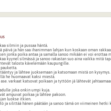
aus
kaa silmiin ja pussaa häntä.
ä päivä ja hän saa ihanimman lahjan kun koskaan oman rakkaa
ken jonka poika antaa ja samalla sanoo mikään ei voi erottaa m
kaa kyynel silmässä ja sanoo rakastan suo aina vaikka mitä tap
ähtevät talosta kävelemään kaupungille.
 pauketta.
hätääntyy ja lähtee juoksemaan ja katsomaan mistä on kysymys.
illä he huomaavat kaksi miestä.
ase. varkaat katsovat poikaan ja tyttöön jä lähtevät jahtaamaa
adulle joka onkin umpi kuja.
vät ampuvat poikaa ja lähtee pakoon.
jan luokse itkien.
ttö ja silittää hänen päätään ja sanoo tämä on viimeinen hetk