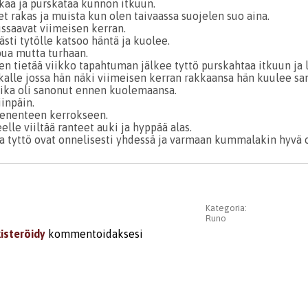
ikaa ja purskataa kunnon itkuun.
t rakas ja muista kun olen taivaassa suojelen suo aina.
ussaavat viimeisen kerran.
sti tytölle katsoo häntä ja kuolee.
pua mutta turhaan.
sen tietää viikko tapahtuman jälkee tyttö purskahtaa itkuun ja 
kalle jossa hän näki viimeisen kerran rakkaansa hän kuulee sa
ika oli sanonut ennen kuolemaansa.
iinpäin.
enenteen kerrokseen.
lle viiltää ranteet auki ja hyppää alas.
ja tyttö ovat onnelisesti yhdessä ja varmaan kummalakin hyvä o
Kategoria:
Runo
kisteröidy
kommentoidaksesi