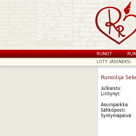
RUNOT
RUN
LIITY JÄSENEKSI
Runoilija Sek
Julkaistu:
Liittynyt:
Asuinpaikka:
Sähköposti:
Syntymäpäivä: