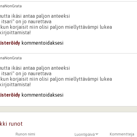
onaNonGrata
utta ikäsi antaa paljon anteeksi
 itsari" on jo naurettava
 kun korjaisit niin olisi paljon miellyttävämpi lukea
irjoittamista!
kisteröidy
kommentoidaksesi
onaNonGrata
utta ikäsi antaa paljon anteeksi
 itsari" on jo naurettava
 kun korjaisit niin olisi paljon miellyttävämpi lukea
irjoittamista!
kisteröidy
kommentoidaksesi
kki runot
Runon nimi
Kommentteja
Luontipäivä