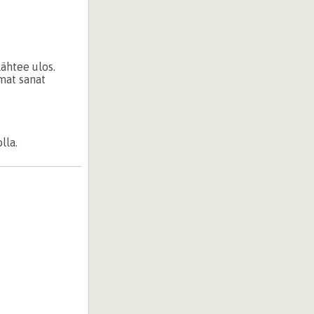
lähtee ulos.
mat sanat
lla.