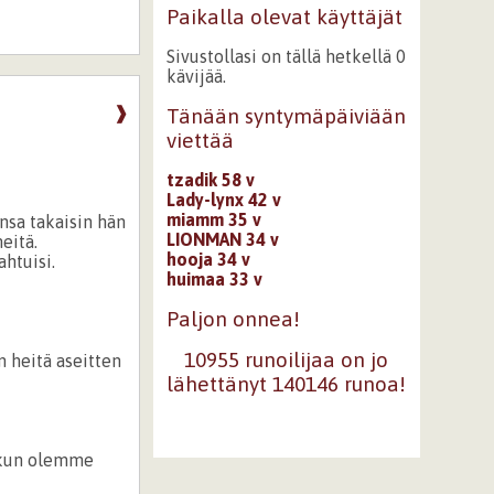
Paikalla olevat käyttäjät
Sivustollasi on tällä hetkellä 0
kävijää.
❱
Tänään syntymäpäiviään
viettää
tzadik 58 v
Lady-lynx 42 v
miamm 35 v
nsa takaisin hän
LIONMAN 34 v
eitä.
hooja 34 v
ahtuisi.
huimaa 33 v
Paljon onnea!
10955 runoilijaa on jo
n heitä aseitten
lähettänyt 140146 runoa!
i kun olemme