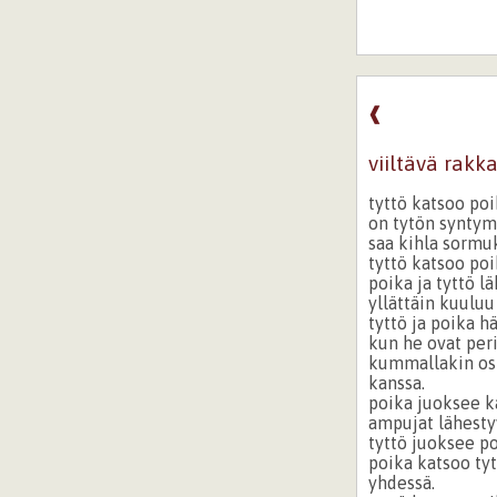
❰
viiltävä rakk
tyttö katsoo poi
on tytön syntym
saa kihla sormu
tyttö katsoo poi
poika ja tyttö l
yllättäin kuuluu
tyttö ja poika 
kun he ovat per
kummallakin os 
kanssa.
poika juoksee k
ampujat lähesty
tyttö juoksee po
poika katsoo ty
yhdessä.