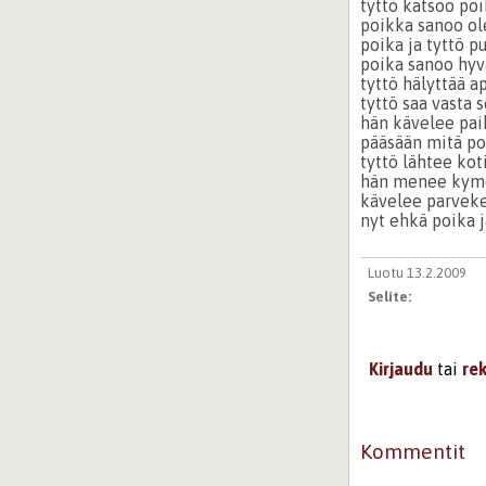
tyttö katsoo po
poikka sanoo ole
poika ja tyttö p
poika sanoo hyvä
tyttö hälyttää a
tyttö saa vasta 
hän kävelee pai
pääsään mitä po
tyttö lähtee kot
hän menee kym
kävelee parvekee
nyt ehkä poika 
Luotu 13.2.2009
Selite:
Kirjaudu
tai
re
Kommentit