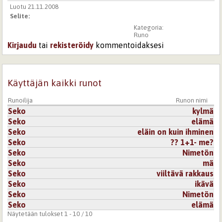
Luotu 21.11.2008
Selite:
Kategoria:
Runo
Kirjaudu
tai
rekisteröidy
kommentoidaksesi
Käyttäjän kaikki runot
Runoilija
Runon nimi
Seko
kylmä
Seko
elämä
Seko
eläin on kuin ihminen
Seko
?? 1+1- me?
Seko
Nimetön
Seko
mä
Seko
viiltävä rakkaus
Seko
ikävä
Seko
Nimetön
Seko
elämä
Näytetään tulokset 1 - 10 / 10