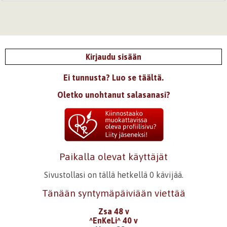
Kirjaudu sisään
Ei tunnusta? Luo se täältä.
Oletko unohtanut salasanasi?
Paikalla olevat käyttäjät
Sivustollasi on tällä hetkellä 0 kävijää.
Tänään syntymäpäiviään viettää
Zsa 48 v
^EnKeLi^ 40 v