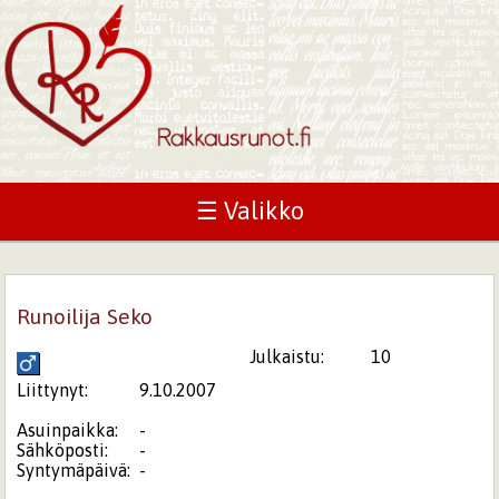
☰ Valikko
Runoilija Seko
Julkaistu:
10
Liittynyt:
9.10.2007
Asuinpaikka:
-
Sähköposti:
-
Syntymäpäivä:
-