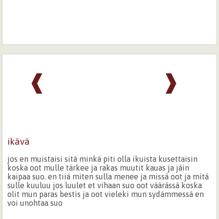
❰
❱
ikävä
jos en muistaisi sitä minkä piti olla ikuista kusettaisin
koska oot mulle tärkee ja rakas muutit kauas ja jäin
kaipaa suo. en tiiä miten sulla menee ja missä oot ja mitä
sulle kuuluu jos luulet et vihaan suo oot väärässä koska
olit mun paras bestis ja oot vieleki mun sydämmessä en
voi unohtaa suo