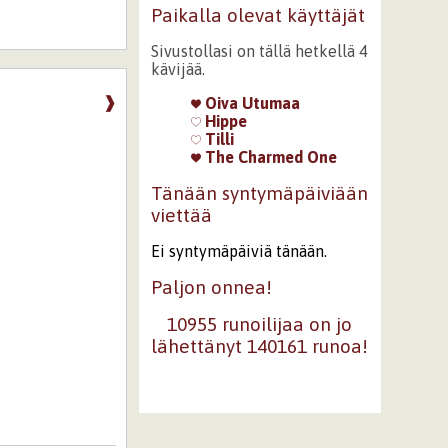
Paikalla olevat käyttäjät
Sivustollasi on tällä hetkellä 4
kävijää.
❱
Oiva Utumaa
Hippe
Tilli
The Charmed One
Tänään syntymäpäiviään
viettää
Ei syntymäpäiviä tänään.
Paljon onnea!
10955 runoilijaa on jo
lähettänyt 140161 runoa!