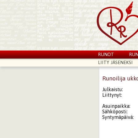
RUNOT
RUN
LIITY JÄSENEKSI
Runoilija ukk
Julkaistu:
Liittynyt:
Asuinpaikka:
Sähköposti:
Syntymäpäivä: