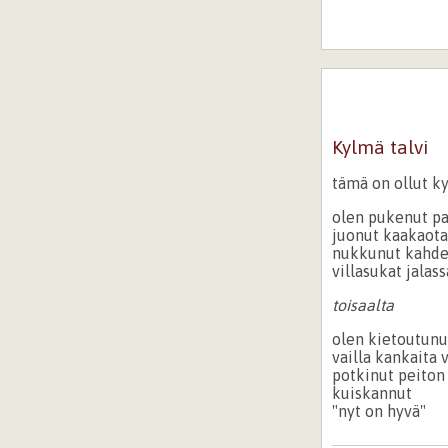
Kylmä talvi
tämä on ollut ky
olen pukenut pa
juonut kaakaot
nukkunut kahden
villasukat jalass
toisaalta
olen kietoutunu
vailla kankaita 
potkinut peiton
kuiskannut
"nyt on hyvä"