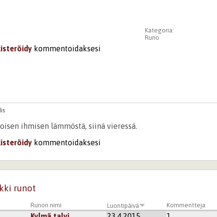
Kategoria:
Runo
kisteröidy
kommentoidaksesi
is
toisen ihmisen lämmöstä, siinä vieressä.
kisteröidy
kommentoidaksesi
kki runot
Runon nimi
Kommentteja
Luontipäivä
Kylmä talvi
23.4.2015
1