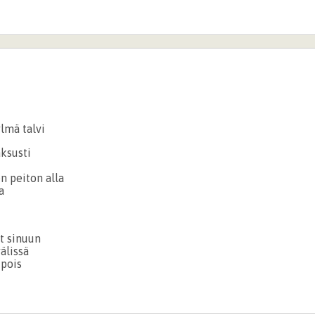
lmä talvi
ksusti
a
 peiton alla
a
t sinuun
välissä
 pois