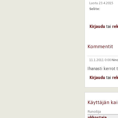
Luotu 23.4.2015
Selite:
Kirjaudu
tai
re
Kommentit
11.1.2011 0:00
Nind
Ihanasti kerrot 
Kirjaudu
tai
re
Käyttäjän kai
Runoilija
ukkostaja