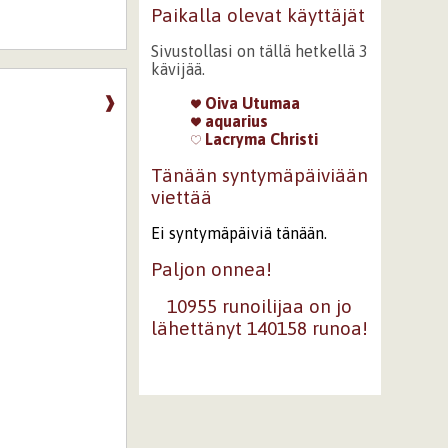
Paikalla olevat käyttäjät
Sivustollasi on tällä hetkellä 3
kävijää.
❱
Oiva Utumaa
aquarius
Lacryma Christi
Tänään syntymäpäiviään
viettää
Ei syntymäpäiviä tänään.
Paljon onnea!
10955 runoilijaa on jo
lähettänyt 140158 runoa!