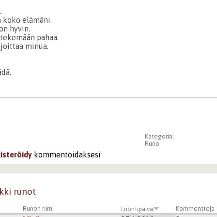
.
 koko elämäni.
on hyvin.
 tekemään pahaa.
joittaa minua.
.
ädä.
Kategoria:
Runo
kisteröidy
kommentoidaksesi
kki runot
Runon nimi
Kommentteja
Luontipäivä