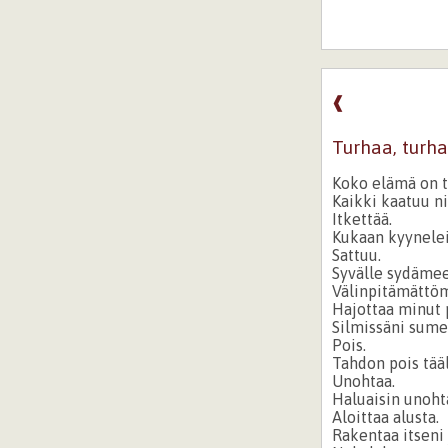
❰
Turhaa, turha
Koko elämä on t
Kaikki kaatuu n
Itkettää.
Kukaan kyynelei
Sattuu.
Syvälle sydämee
Välinpitämättöm
Hajottaa minut p
Silmissäni sume
Pois.
Tahdon pois tääl
Unohtaa.
Haluaisin unoht
Aloittaa alusta.
Rakentaa itseni