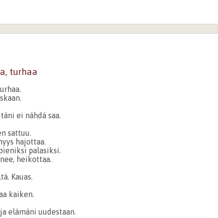
a, turhaa
urhaa.
iskaan.
täni ei nähdä saa.
n sattuu.
yys hajottaa.
ieniksi palasiksi.
nee, heikottaa.
tä. Kauas.
aa kaiken.
 ja elämäni uudestaan.