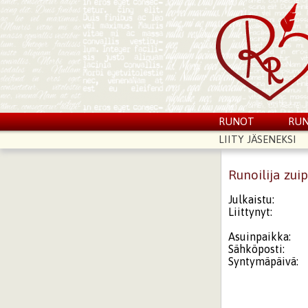
RUNOT
RUN
LIITY JÄSENEKSI
Runoilija zui
Julkaistu:
Liittynyt:
Asuinpaikka:
Sähköposti:
Syntymäpäivä: