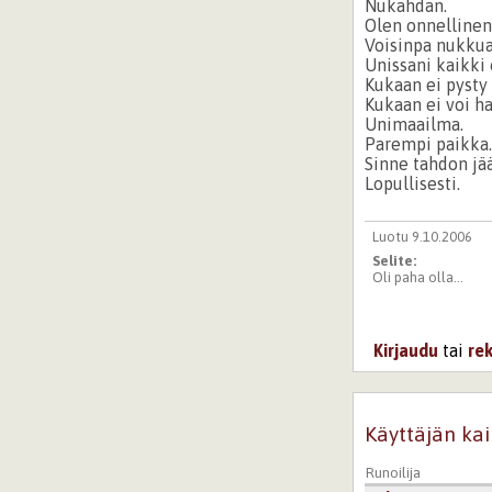
Nukahdan.
Olen onnellinen
Voisinpa nukkua
Unissani kaikki 
Kukaan ei pysty
Kukaan ei voi ha
Unimaailma.
Parempi paikka
Sinne tahdon jä
Lopullisesti.
Luotu 9.10.2006
Selite:
Oli paha olla...
Kirjaudu
tai
re
Käyttäjän kai
Runoilija