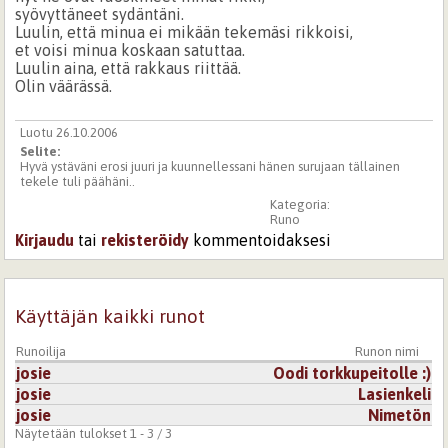
syövyttäneet sydäntäni.
Luulin, että minua ei mikään tekemäsi rikkoisi,
et voisi minua koskaan satuttaa.
Luulin aina, että rakkaus riittää.
Olin väärässä.
Luotu 26.10.2006
Selite:
Hyvä ystäväni erosi juuri ja kuunnellessani hänen surujaan tällainen
tekele tuli päähäni..
Kategoria:
Runo
Kirjaudu
tai
rekisteröidy
kommentoidaksesi
Käyttäjän kaikki runot
Runoilija
Runon nimi
josie
Oodi torkkupeitolle :)
josie
Lasienkeli
josie
Nimetön
Näytetään tulokset 1 - 3 / 3