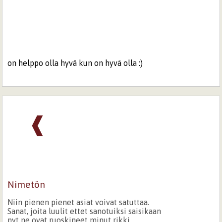
on helppo olla hyvä kun on hyvä olla :)
❰
Nimetön
Niin pienen pienet asiat voivat satuttaa.
Sanat, joita luulit ettet sanotuiksi saisikaan
nyt ne ovat ruoskineet minut rikki,