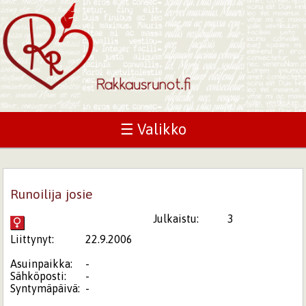
☰ Valikko
Runoilija josie
Julkaistu:
3
Liittynyt:
22.9.2006
Asuinpaikka:
-
Sähköposti:
-
Syntymäpäivä:
-