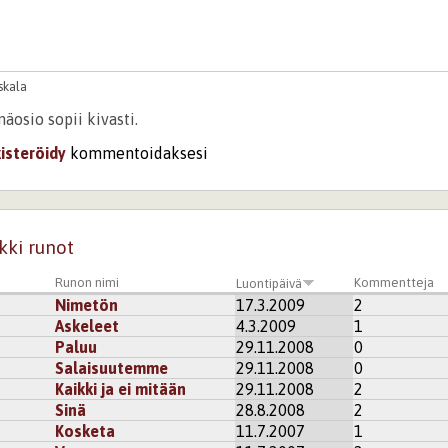
skala
äosio sopii kivasti.
kisteröidy
kommentoidaksesi
kki runot
Runon nimi
Kommentteja
Luontipäivä
Nimetön
17.3.2009
2
Askeleet
4.3.2009
1
Paluu
29.11.2008
0
Salaisuutemme
29.11.2008
0
Kaikki ja ei mitään
29.11.2008
2
Sinä
28.8.2008
2
Kosketa
11.7.2007
1