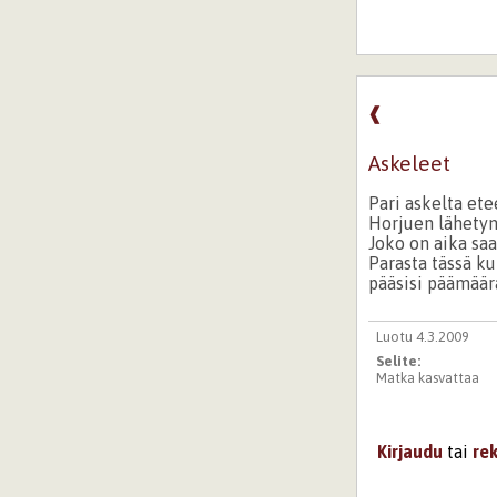
❰
Askeleet
Pari askelta et
Horjuen lähetyn
Joko on aika sa
Parasta tässä k
pääsisi päämäär
Luotu 4.3.2009
Selite:
Matka kasvattaa
Kirjaudu
tai
re