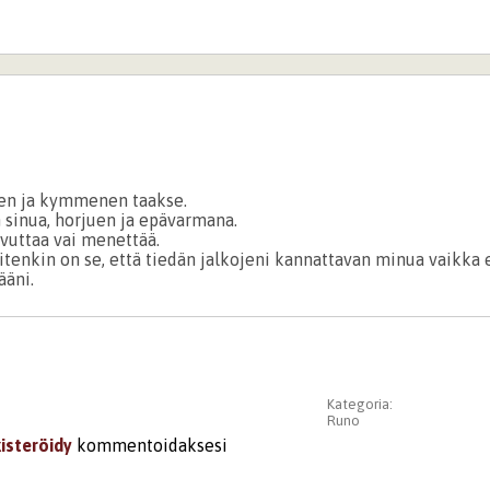
een ja kymmenen taakse.
 sinua, horjuen ja epävarmana.
avuttaa vai menettää.
uitenkin on se, että tiedän jalkojeni kannattavan minua vaikka
ääni.
Kategoria:
Runo
kisteröidy
kommentoidaksesi