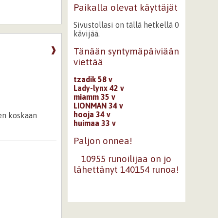
Paikalla olevat käyttäjät
Sivustollasi on tällä hetkellä 0
kävijää.
❱
Tänään syntymäpäiviään
viettää
tzadik 58 v
Lady-lynx 42 v
miamm 35 v
LIONMAN 34 v
hooja 34 v
 en koskaan
huimaa 33 v
Paljon onnea!
10955 runoilijaa on jo
lähettänyt 140154 runoa!