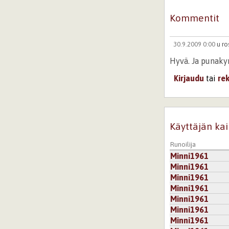
Kommentit
30.9.2009 0:00
u ro
Hyvä. Ja punakyn
Kirjaudu
tai
re
Käyttäjän kai
Runoilija
Minni1961
Minni1961
Minni1961
Minni1961
Minni1961
Minni1961
Minni1961