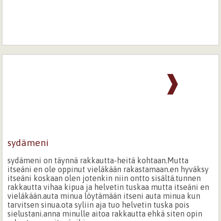
❱
sydämeni
sydämeni on täynnä rakkautta-heitä kohtaan.Mutta
itseäni en ole oppinut vieläkään rakastamaan.en hyväksy
itseäni koskaan olen jotenkin niin ontto sisältä.tunnen
rakkautta vihaa kipua ja helvetin tuskaa mutta itseäni en
vieläkään.auta minua löytämään itseni auta minua kun
tarvitsen sinua.ota syliin aja tuo helvetin tuska pois
sielustani.anna minulle aitoa rakkautta ehkä siten opin