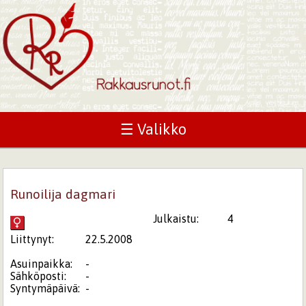
☰ Valikko
Runoilija dagmari
Julkaistu:
4
Liittynyt:
22.5.2008
Asuinpaikka:
-
Sähköposti:
-
Syntymäpäivä:
-