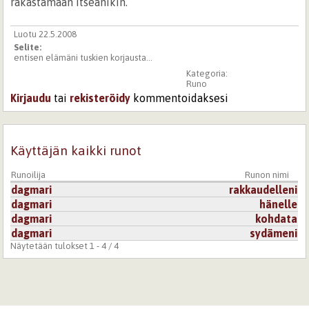
rakastamaan itseänikin.
Luotu 22.5.2008
Selite:
entisen elämäni tuskien korjausta...
Kategoria:
Runo
Kirjaudu
tai
rekisteröidy
kommentoidaksesi
Käyttäjän kaikki runot
Runoilija
Runon nimi
dagmari
rakkaudelleni
dagmari
hänelle
dagmari
kohdata
dagmari
sydämeni
Näytetään tulokset 1 - 4 / 4