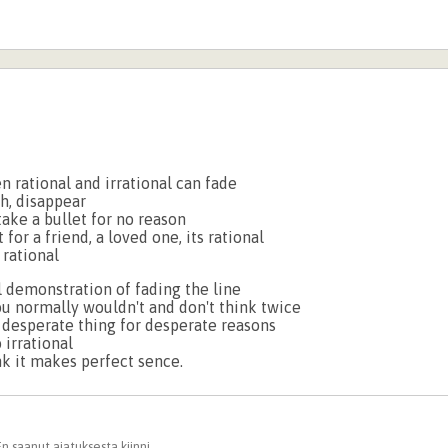
 rational and irrational can fade
sh, disappear
 take a bullet for no reason
t for a friend, a loved one, its rational
 rational
l demonstration of fading the line
ou normally wouldn't and don't think twice
 desperate thing for desperate reasons
 irrational
k it makes perfect sence.
 En saanut ajatuksesta kiinni.