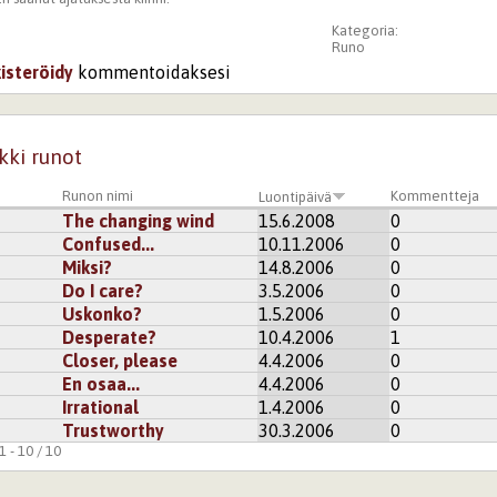
Kategoria:
Runo
kisteröidy
kommentoidaksesi
kki runot
Runon nimi
Kommentteja
Luontipäivä
The changing wind
15.6.2008
0
Confused...
10.11.2006
0
Miksi?
14.8.2006
0
Do I care?
3.5.2006
0
Uskonko?
1.5.2006
0
Desperate?
10.4.2006
1
Closer, please
4.4.2006
0
En osaa...
4.4.2006
0
Irrational
1.4.2006
0
Trustworthy
30.3.2006
0
 - 10 / 10