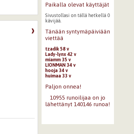
Paikalla olevat käyttäjät
Sivustollasi on tällä hetkellä 0
kävijää.
❱
Tänään syntymäpäiviään
viettää
tzadik 58 v
Lady-lynx 42 v
miamm 35 v
LIONMAN 34 v
hooja 34 v
huimaa 33 v
Paljon onnea!
10955 runoilijaa on jo
lähettänyt 140146 runoa!