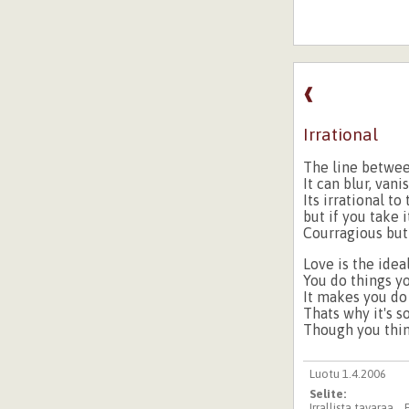
❰
Irrational
The line between
It can blur, vani
Its irrational to
but if you take i
Courragious but
Love is the idea
You do things y
It makes you do
Thats why it's so
Though you thin
Luotu 1.4.2006
Selite:
Irrallista tavaraa...