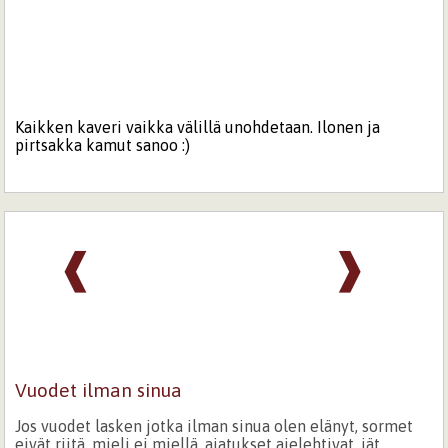
Kaikken kaveri vaikka välillä unohdetaan. Ilonen ja
pirtsakka kamut sanoo :)
❰
❱
Vuodet ilman sinua
Jos vuodet lasken jotka ilman sinua olen elänyt, sormet
eivät riitä, mieli ei miellä, ajatukset ajelehtivat, iät