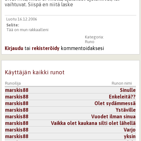
vaihtuvat. Siispä en niitä laske
Luotu 16.12.2006
Selite:
Tää on mun rakkaalleni
Kategoria:
Runo
Kirjaudu
tai
rekisteröidy
kommentoidaksesi
Käyttäjän kaikki runot
Runoilija
Runon nimi
marskis88
Sinulle
marskis88
Enkeleitä??
marskis88
Olet sydämmessä
marskis88
Ystäville
marskis88
Vuodet ilman sinua
marskis88
Vaikka olet kaukana silti olet lähellä
marskis88
Varjo
marskis88
yksin