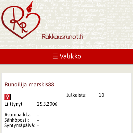
☰ Valikko
Runoilija marskis88
Julkaistu:
10
Liittynyt:
25.3.2006
Asuinpaikka:
-
Sähköposti:
-
Syntymäpäivä:
-