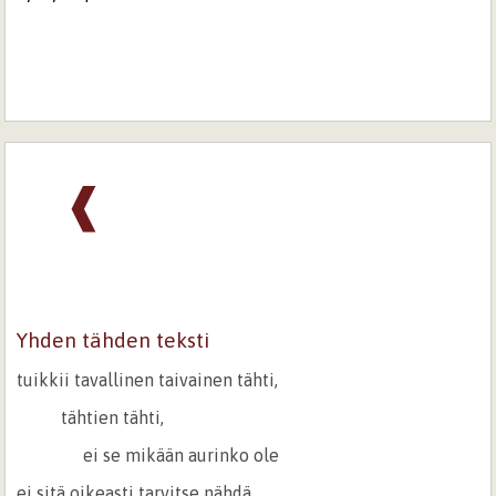
❰
Yhden tähden teksti
tuikkii tavallinen taivainen tähti,
tähtien tähti,
ei se mikään aurinko ole
ei sitä oikeasti tarvitse nähdä,