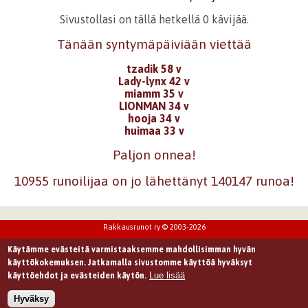
Sivustollasi on tällä hetkellä 0 kävijää.
Tänään syntymäpäiviään viettää
tzadik 58 v
Lady-lynx 42 v
miamm 35 v
LIONMAN 34 v
hooja 34 v
huimaa 33 v
Paljon onnea!
10955 runoilijaa on jo lähettänyt 140147 runoa!
Rakkausrunot ry © 2003-2026
Käytämme evästeitä varmistaaksemme mahdollisimman hyvän
käyttökokemuksen. Jatkamalla sivustomme käyttöä hyväksyt
Lue lisää
käyttöehdot ja evästeiden käytön.
Hyväksy