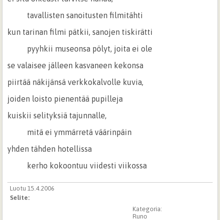
tavallisten sanoitusten filmitähti
kun tarinan filmi pätkii, sanojen tiskirätti
pyyhkii museonsa pölyt, joita ei ole
se valaisee jälleen kasvaneen kekonsa
piirtää näkijänsä verkkokalvolle kuvia,
joiden loisto pienentää pupilleja
kuiskii selityksiä tajunnalle,
mitä ei ymmärretä väärinpäin
yhden tähden hotellissa
kerho kokoontuu viidesti viikossa
Luotu 15.4.2006
Selite:
Kategoria:
Runo