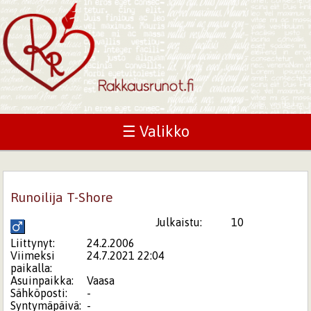
☰ Valikko
Runoilija T-Shore
Julkaistu:
10
Liittynyt:
24.2.2006
Viimeksi
24.7.2021 22:04
paikalla:
Asuinpaikka:
Vaasa
Sähköposti:
-
Syntymäpäivä:
-