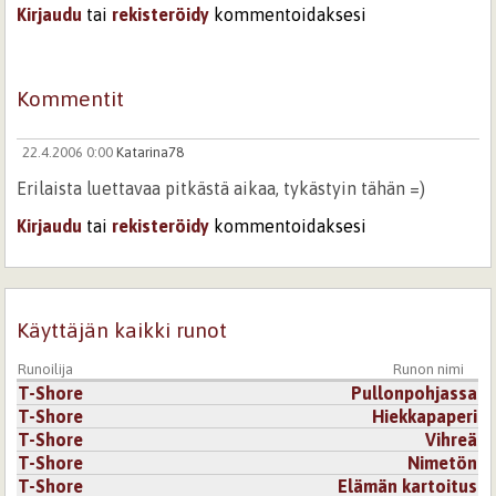
Kirjaudu
tai
rekisteröidy
kommentoidaksesi
Kommentit
22.4.2006 0:00
Katarina78
Erilaista luettavaa pitkästä aikaa, tykästyin tähän =)
Kirjaudu
tai
rekisteröidy
kommentoidaksesi
Käyttäjän kaikki runot
Runoilija
Runon nimi
T-Shore
Pullonpohjassa
T-Shore
Hiekkapaperi
T-Shore
Vihreä
T-Shore
Nimetön
T-Shore
Elämän kartoitus