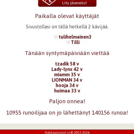
Paikalla olevat käyttäjät
Sivustollasi on tällä hetkellä 2 kävijää.
tulihelmainen3
Tilli
Tänään syntymäpäiviään viettää
tzadik 58 v
Lady-lynx 42 v
miamm 35 v
LIONMAN 34 v
hooja 34 v
huimaa 33 v
Paljon onnea!
10955 runoilijaa on jo lähettänyt 140156 runoa!
Rakkausrunot ry © 2003-2026