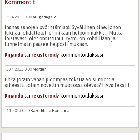
Kommentit
25.4.2011 0:00
aNightingale
Ihanaa sanojen pyörittämistä. Syvällinen aihe, johon
lukijaa johdattelet, ei mikään helpoin nakki. :) Mutta
loistavasti olet onnistunut, rytmi on kohdillaan ja
tunnelmaan pääsee helposti mukaan.
Kirjaudu
tai
rekisteröidy
kommentoidaksesi
10.4.2011 0:00
Morden
Ehkä jotain vähän pidempää tekstiä voisi miettiä
aiheesta. Jotain novellin muodossa olevaa? Hyvä teksti!
Kirjaudu
tai
rekisteröidy
kommentoidaksesi
4.1.2013 0:00
Razorblade Romance
Tuttu tunne.
Kirjaudu
tai
rekisteröidy
kommentoidaksesi