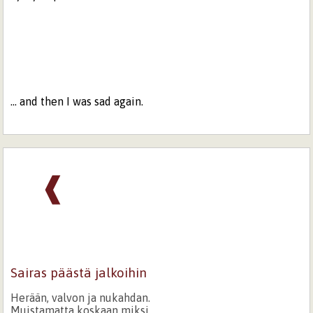
... and then I was sad again.
❰
Sairas päästä jalkoihin
Herään, valvon ja nukahdan.
Muistamatta koskaan miksi.