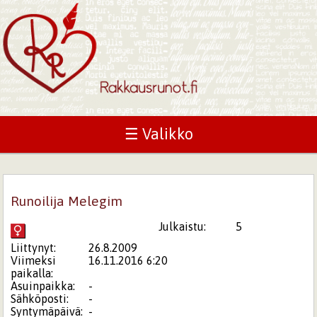
☰ Valikko
Runoilija Melegim
Julkaistu:
5
Liittynyt:
26.8.2009
Viimeksi
16.11.2016 6:20
paikalla:
Asuinpaikka:
-
Sähköposti:
-
Syntymäpäivä:
-