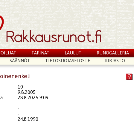
OILIJAT
TARINAT
LAULUT
RUNOGALLERIA
SÄÄNNÖT
TIETOSUOJASELOSTE
KIRJASTO
koinenenkeli
10
9.8.2005
a:
28.8.2025 9:09
-
-
24.8.1990