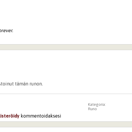
orever.
istoinut tämän runon.
Kategoria:
Runo
kisteröidy
kommentoidaksesi