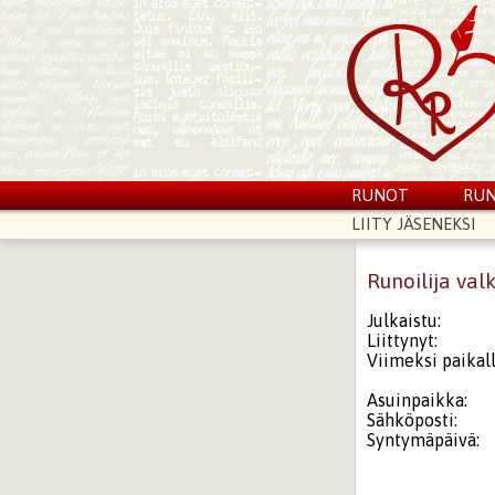
RUNOT
RUN
LIITY JÄSENEKSI
Runoilija val
Julkaistu:
Liittynyt:
Viimeksi paikall
Asuinpaikka:
Sähköposti:
Syntymäpäivä: