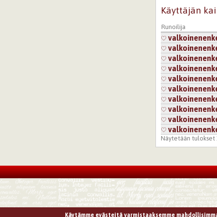
Käyttäjän kai
Runoilija
valkoinenenke
valkoinenenke
valkoinenenke
valkoinenenke
valkoinenenke
valkoinenenke
valkoinenenke
valkoinenenke
valkoinenenke
valkoinenenke
Näytetään tulokset 1
Käytämme evästeitä varmistaaksemme mahdollisimma