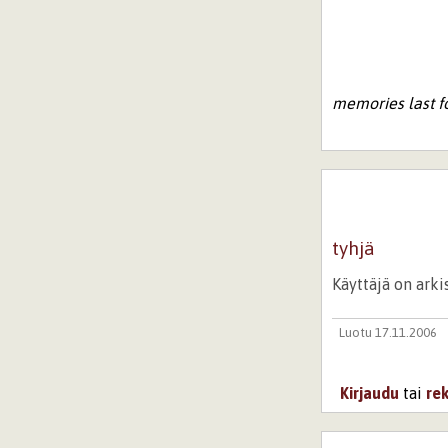
memories last f
tyhjä
Käyttäjä on ark
Luotu 17.11.2006
Kirjaudu
tai
re