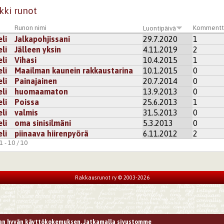
kki runot
Runon nimi
Kommentt
Luontipäivä
li
Jalkapohjissani
29.7.2020
1
li
Jälleen yksin
4.11.2019
2
li
Vihasi
10.4.2015
1
li
Maailman kaunein rakkaustarina
10.1.2015
0
li
Painajainen
20.7.2014
0
li
huomaamaton
13.9.2013
0
li
Poissa
25.6.2013
1
li
valmis
31.5.2013
0
li
oma sinisilmäni
5.3.2013
0
li
piinaava hiirenpyörä
6.11.2012
2
 - 10 / 10
Rakkausrunot ry © 2003-2026
n hyvän käyttökokemuksen. Jatkamalla sivustomme