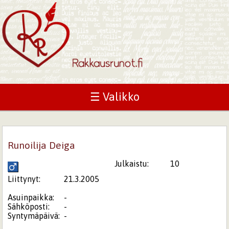
☰ Valikko
Runoilija Deiga
Julkaistu:
10
Liittynyt:
21.3.2005
Asuinpaikka:
-
Sähköposti:
-
Syntymäpäivä:
-