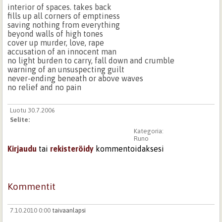
interior of spaces. takes back
fills up all corners of emptiness
saving nothing from everything
beyond walls of high tones
cover up murder, love, rape
accusation of an innocent man
no light burden to carry, fall down and crumble
warning of an unsuspecting guilt
never-ending beneath or above waves
no relief and no pain
Luotu 30.7.2006
Selite:
Kategoria:
Runo
Kirjaudu
tai
rekisteröidy
kommentoidaksesi
Kommentit
7.10.2010 0:00
taivaanlapsi