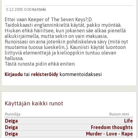
5.12.2005 0:00
Kettinki
Ettei vaan Keeper of The Seven Keys?;D
Taidokkaasti englanninkieltä käytät, pakko myöntää.
Hiukan ehkä häiritsee, kun jokainen säe alkaa pienellä
alkukirjaimella, mutta sekin on vain makuasia..
Runoissasi on aina jotenkin pohdiskeleva sävy (mitä nyt
muutamia tuossa lueskelin..). Kauniisti käytät luontoon
liittyviä elementtejä ja kielioppikin tuntuu olevan
hallussa.
Tästä runosta pidin ehkä eniten.
Kirjaudu
tai
rekisteröidy
kommentoidaksesi
Käyttäjän kaikki runot
Runoilija
Runon nimi
Deiga
Life
Deiga
Freedom thoughts
Deiga
Murder - Love - Rape