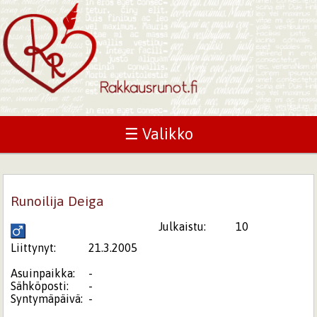
☰ Valikko
Runoilija Deiga
Julkaistu:
10
Liittynyt:
21.3.2005
Asuinpaikka:
-
Sähköposti:
-
Syntymäpäivä:
-