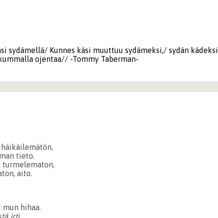
äsi sydämellä/ Kunnes käsi muuttuu sydämeksi,/ sydän kädeks
kummalla ojentaa// -Tommy Taberman-
n häikäilemätön,
man tieto.
i turmelematon,
ton, aito.
at mun hihaa.
ä irti.