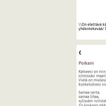
\\On elettävä k
yhdentekevää/ 
❰
Poikani
Katseesi on nii
silmissäsi maail
Vielä on mieles
kosketuksesi via
Samaa verta,
samaa lihaa,
sylissäni rutist
En koskaan pääst