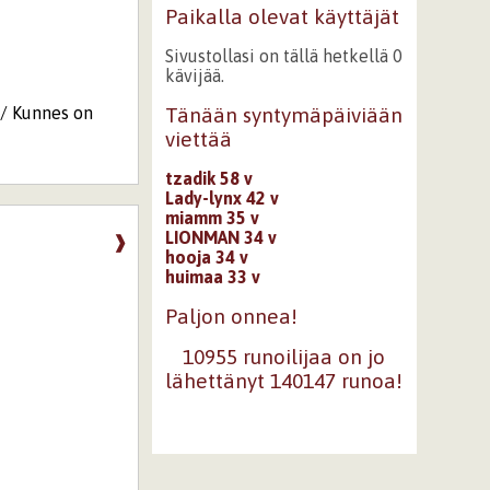
Paikalla olevat käyttäjät
Sivustollasi on tällä hetkellä 0
kävijää.
i/ Kunnes on
Tänään syntymäpäiviään
viettää
tzadik 58 v
Lady-lynx 42 v
miamm 35 v
LIONMAN 34 v
❱
hooja 34 v
huimaa 33 v
Paljon onnea!
10955 runoilijaa on jo
lähettänyt 140147 runoa!