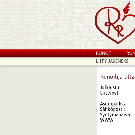
RUNOT
RUN
LIITY JÄSENEKSI
Runoilija ultz
Julkaistu:
Liittynyt:
Asuinpaikka:
Sähköposti:
Syntymäpäivä:
WWW: