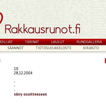
OILIJAT
TARINAT
LAULUT
RUNOGALLERIA
SÄÄNNÖT
TIETOSUOJASELOSTE
KIRJASTO
i
10
28.12.2004
-
-
-
siirry osoitteeseen