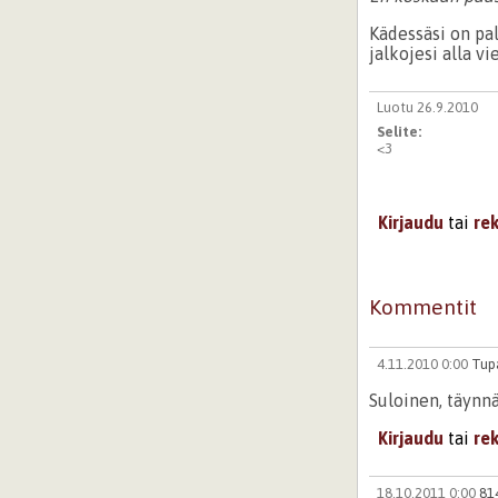
Kädessäsi on pal
jalkojesi alla v
Luotu 26.9.2010
Selite:
<3
Kirjaudu
tai
re
Kommentit
4.11.2010 0:00
Tupa
Suloinen, täynnä
Kirjaudu
tai
re
18.10.2011 0:00
81