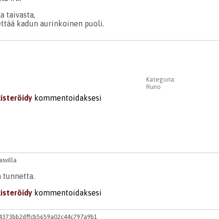
a taivasta,
iettää kadun aurinkoinen puoli.
Kategoria:
Runo
kisteröidy
kommentoidaksesi
svilla
 tunnetta.
kisteröidy
kommentoidaksesi
4373bb2dffcb5659a02c44c797a9b1