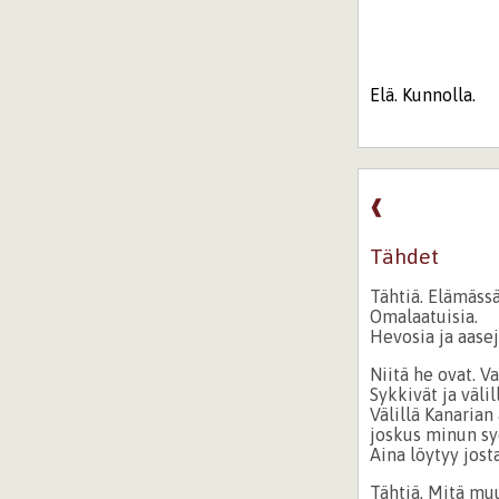
Elä. Kunnolla.
❰
Tähdet
Tähtiä. Elämässä
Omalaatuisia.
Hevosia ja aasej
Niitä he ovat. V
Sykkivät ja väli
Välillä Kanarian
joskus minun s
Aina löytyy jost
Tähtiä. Mitä mu