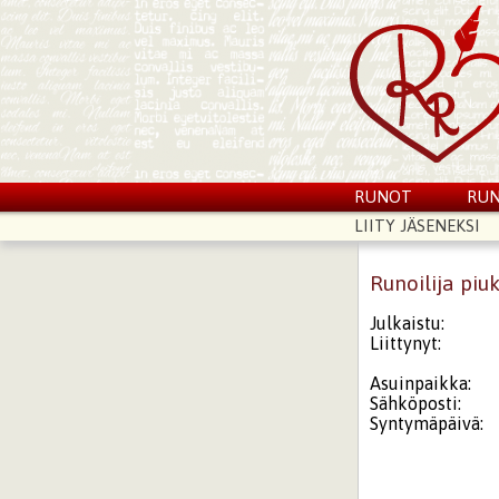
RUNOT
RUN
LIITY JÄSENEKSI
Runoilija piu
Julkaistu:
Liittynyt:
Asuinpaikka:
Sähköposti:
Syntymäpäivä: