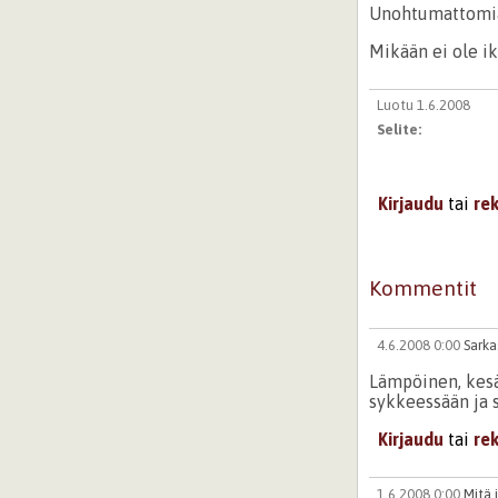
Unohtumattomia
Mikään ei ole iku
Luotu 1.6.2008
Selite:
Kirjaudu
tai
re
Kommentit
4.6.2008 0:00
Sark
Lämpöinen, kesä
sykkeessään ja si
Kirjaudu
tai
re
1.6.2008 0:00
Mitä 