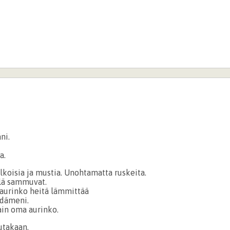
ni.
a.
alkoisia ja mustia. Unohtamatta ruskeita.
llä sammuvat.
 aurinko heitä lämmittää
ydämeni.
ain oma aurinko.
utakaan.