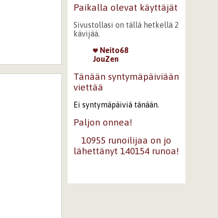
Paikalla olevat käyttäjät
Sivustollasi on tällä hetkellä 2
kävijää.
Neito68
JouZen
Tänään syntymäpäiviään
viettää
Ei syntymäpäiviä tänään.
Paljon onnea!
10955 runoilijaa on jo
lähettänyt 140154 runoa!