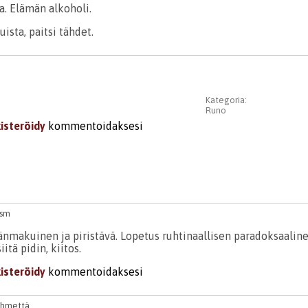
. Elämän alkoholi.
ista, paitsi tähdet.
Kategoria:
Runo
kisteröidy
kommentoidaksesi
asm
nmakuinen ja piristävä. Lopetus ruhtinaallisen paradoksaaline
itä pidin, kiitos.
kisteröidy
kommentoidaksesi
ihmettä