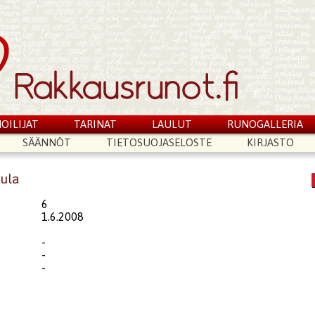
OILIJAT
TARINAT
LAULUT
RUNOGALLERIA
SÄÄNNÖT
TIETOSUOJASELOSTE
KIRJASTO
kula
6
1.6.2008
-
-
-