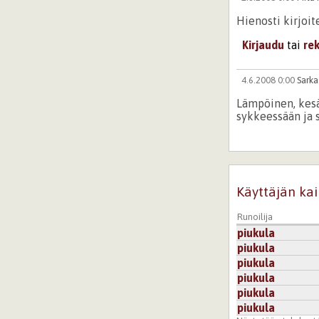
Hienosti kirjoit
Kirjaudu
tai
re
4.6.2008 0:00
Sark
Lämpöinen, kesä
sykkeessään ja si
Kirjaudu
tai
re
1.6.2008 0:00
Mitä 
Käyttäjän kai
Hienosti kirjoit
Runoilija
Kirjaudu
tai
re
piukula
piukula
piukula
piukula
piukula
piukula