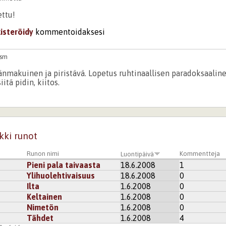
ettu!
kisteröidy
kommentoidaksesi
asm
nmakuinen ja piristävä. Lopetus ruhtinaallisen paradoksaaline
itä pidin, kiitos.
kisteröidy
kommentoidaksesi
ihmettä
kki runot
ettu!
Runon nimi
Kommentteja
Luontipäivä
kisteröidy
kommentoidaksesi
Pieni pala taivaasta
18.6.2008
1
Ylihuolehtivaisuus
18.6.2008
0
Ilta
1.6.2008
0
Keltainen
1.6.2008
0
Nimetön
1.6.2008
0
Tähdet
1.6.2008
4