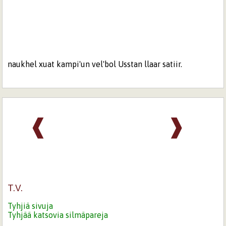
naukhel xuat kampi'un vel'bol Usstan llaar satiir.
❰
❱
T.V.
Tyhjiä sivuja
Tyhjää katsovia silmäpareja