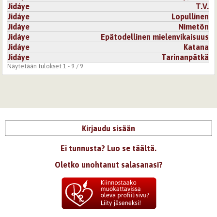
Jidáye
T.V.
Jidáye
Lopullinen
Jidáye
Nimetön
Jidáye
Epätodellinen mielenvikaisuus
Jidáye
Katana
Jidáye
Tarinanpätkä
Näytetään tulokset 1 - 9 / 9
Kirjaudu sisään
Ei tunnusta? Luo se täältä.
Oletko unohtanut salasanasi?