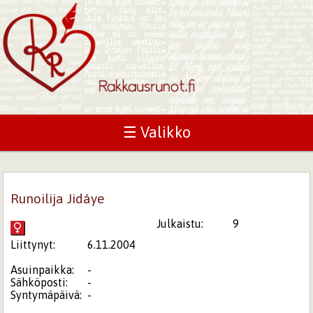
☰ Valikko
Runoilija Jidáye
Julkaistu:
9
Liittynyt:
6.11.2004
Asuinpaikka:
-
Sähköposti:
-
Syntymäpäivä:
-