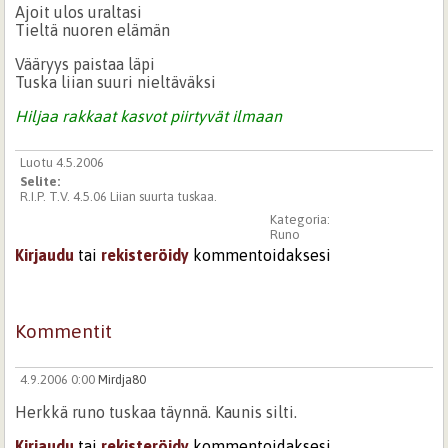
Ajoit ulos uraltasi
Tieltä nuoren elämän
Vääryys paistaa läpi
Tuska liian suuri nieltäväksi
Hiljaa rakkaat kasvot piirtyvät ilmaan
Luotu 4.5.2006
Selite:
R.I.P. T.V. 4.5.06 Liian suurta tuskaa.
Kategoria:
Runo
Kirjaudu
tai
rekisteröidy
kommentoidaksesi
Kommentit
4.9.2006 0:00
Mirdja80
Herkkä runo tuskaa täynnä. Kaunis silti.
Kirjaudu
tai
rekisteröidy
kommentoidaksesi