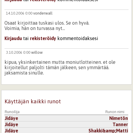
14.10.2006 0:00
vonderwall
Osaat kirjoittaa tuskasi ulos. Se on hyvä.
Voimia, hän on turvassa nyt...
Kirjaudu
tai
rekisteröidy
kommentoidaksesi
3.10.2006 0:00
willow
kipua, yksinkertainen mutta moniutlotteinen. et ole
kirjoitellut paljolti tämän jälkeen, sen ymmärtää.
jaksamista sinulle.
Kirjaudu
tai
rekisteröidy
kommentoidaksesi
Käyttäjän kaikki runot
Runoilija
Runon nimi
Jidáye
Nimetön
Jidáye
Tanner
Jidáye
Shakki&amp;Matti