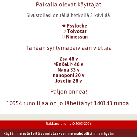
Paikalla olevat käyttäjät
Sivustollasi on tällä hetkellä 3 kävijää.
Psyloche
Toivotar
Nimessun
Tänään syntymäpäiviään viettää
Zsa 48 v
^EnKeLi^ 40 v
Nana 33 v
nanoponi 30 v
Josefín 28 v
Paljon onnea!
10954 runoilijaa on jo lähettänyt 140143 runoa!
Rakkausrunot ry © 2003-2026
Käytämme evästeitä varmistaaksemme mahdollisimman hyvän