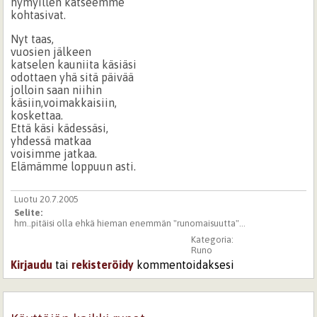
hymyillen katseemme
kohtasivat.
Nyt taas,
vuosien jälkeen
katselen kauniita käsiäsi
odottaen yhä sitä päivää
jolloin saan niihin
käsiin,voimakkaisiin,
koskettaa.
Että käsi kädessäsi,
yhdessä matkaa
voisimme jatkaa.
Elämämme loppuun asti.
Luotu 20.7.2005
Selite:
hm..pitäisi olla ehkä hieman enemmän "runomaisuutta"...
Kategoria:
Runo
Kirjaudu
tai
rekisteröidy
kommentoidaksesi