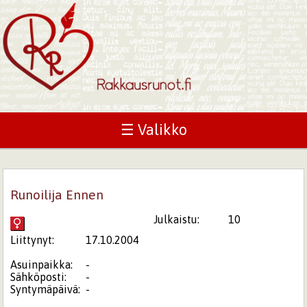
☰ Valikko
Runoilija Ennen
Julkaistu:
10
Liittynyt:
17.10.2004
Asuinpaikka:
-
Sähköposti:
-
Syntymäpäivä:
-