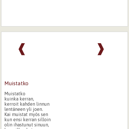
❰
❱
Muistatko
Muistatko
kuinka kerran,
kerroit kahden linnun
lentäneen yli joen.
Kai muistat myös sen
kun ensi kerran silloin
olin ihastunut sinuun,