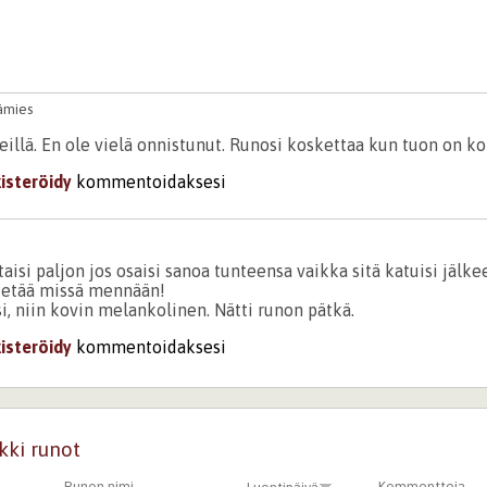
ämies
eillä. En ole vielä onnistunut. Runosi koskettaa kun tuon on k
kisteröidy
kommentoidaksesi
i
aisi paljon jos osaisi sanoa tunteensa vaikka sitä katuisi jälk
 tietää missä mennään!
i, niin kovin melankolinen. Nätti runon pätkä.
kisteröidy
kommentoidaksesi
kki runot
Runon nimi
Kommentteja