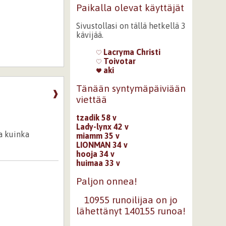
Paikalla olevat käyttäjät
Sivustollasi on tällä hetkellä 3
kävijää.
Lacryma Christi
Toivotar
aki
Tänään syntymäpäiviään
❱
viettää
tzadik 58 v
Lady-lynx 42 v
ka kuinka
miamm 35 v
LIONMAN 34 v
hooja 34 v
huimaa 33 v
Paljon onnea!
10955 runoilijaa on jo
lähettänyt 140155 runoa!