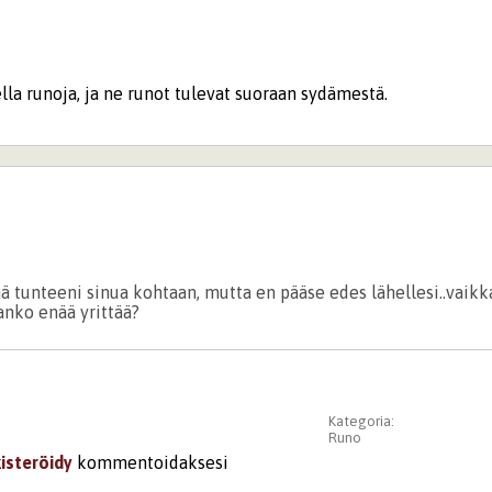
lla runoja, ja ne runot tulevat suoraan sydämestä.
ä tunteeni sinua kohtaan, mutta en pääse edes lähellesi..vaik
anko enää yrittää?
Kategoria:
Runo
kisteröidy
kommentoidaksesi