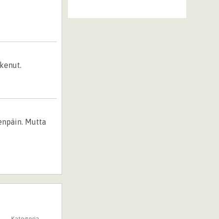
okenut.
eenpäin. Mutta
Kategoria