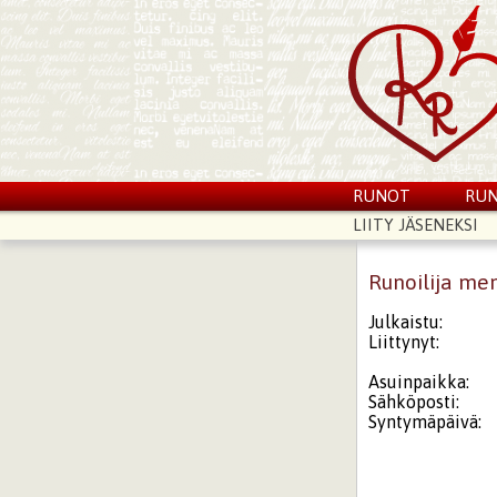
RUNOT
RUN
LIITY JÄSENEKSI
Runoilija me
Julkaistu:
Liittynyt:
Asuinpaikka:
Sähköposti:
Syntymäpäivä: