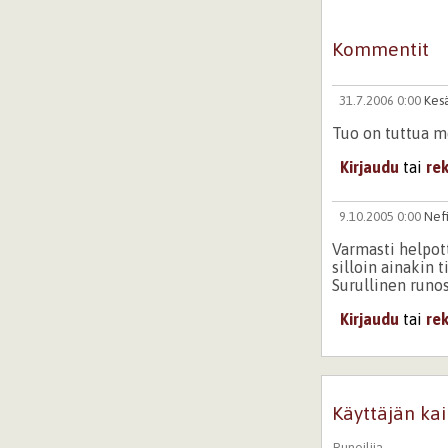
Kommentit
31.7.2006 0:00
Kes
Tuo on tuttua m
Kirjaudu
tai
re
9.10.2005 0:00
Nef
Varmasti helpott
silloin ainakin
Surullinen runos
Kirjaudu
tai
re
Käyttäjän kai
Runoilija