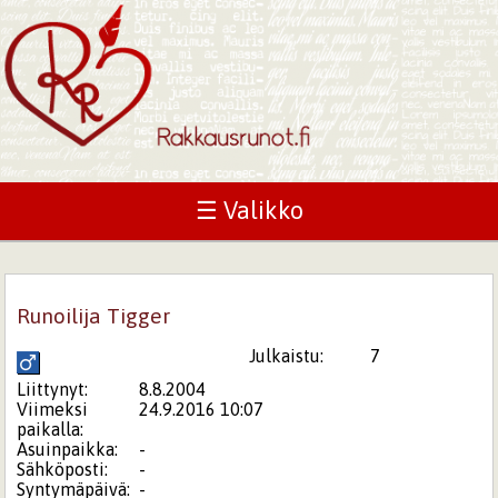
☰ Valikko
Runoilija Tigger
Julkaistu:
7
Liittynyt:
8.8.2004
Viimeksi
24.9.2016 10:07
paikalla:
Asuinpaikka:
-
Sähköposti:
-
Syntymäpäivä:
-