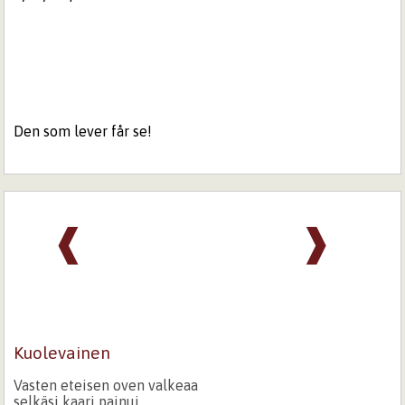
Den som lever får se!
❰
❱
Kuolevainen
Vasten eteisen oven valkeaa
selkäsi kaari painui