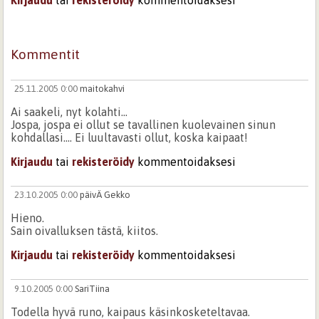
Kirjaudu
tai
rekisteröidy
kommentoidaksesi
Kommentit
25.11.2005 0:00
maitokahvi
Ai saakeli, nyt kolahti...
Jospa, jospa ei ollut se tavallinen kuolevainen sinun
kohdallasi.... Ei luultavasti ollut, koska kaipaat!
Kirjaudu
tai
rekisteröidy
kommentoidaksesi
23.10.2005 0:00
päivÄ Gekko
Hieno.
Sain oivalluksen tästä, kiitos.
Kirjaudu
tai
rekisteröidy
kommentoidaksesi
9.10.2005 0:00
SariTiina
Todella hyvä runo, kaipaus käsinkosketeltavaa.