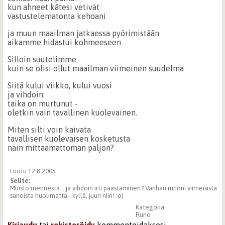
kun ahneet kätesi vetivät
vastustelematonta kehoani
ja muun maailman jatkaessa pyörimistään
aikamme hidastui kohmeeseen
Silloin suutelimme
kuin se olisi ollut maailman viimeinen suudelma
Siitä kului viikko, kului vuosi
ja vihdoin:
taika on murtunut -
oletkin vain tavallinen kuolevainen.
Miten silti voin kaivata
tavallisen kuolevaisen kosketusta
näin mittaamattoman paljon?
Luotu 12.8.2005
Selite:
Muisto mennestä... ja vihdoin irti päästäminen? Vanhan runoni viimeisistä
sanoista huolimatta - kyllä, juuri niin! :o)
Kategoria:
Runo