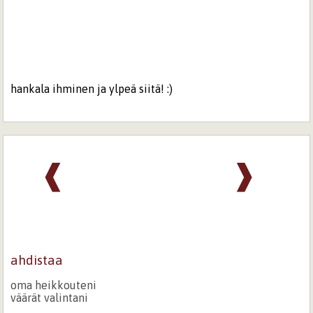
hankala ihminen ja ylpeä siitä! :)
❰
❱
ahdistaa
oma heikkouteni
väärät valintani