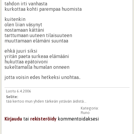
tahdon irti vanhasta
kurkottaa kohti parempaa huomista
kuitenkin
olen liian väsynyt
nostamaan kättäni
tarttumaan uuteen tilaisuuteen
muuttamaan elämäni suuntaa
ehkä juuri siksi
yritän paeta surkeaa elämääni
hukuttaa epätoivoni
sukeltamalla humalan onneen
jotta voisin edes hetkeksi unohtaa..
Luotu 6.4.2006
Selite:
tää kertoo mun yhden tärkeän ystävän äidistä...
Kategoria:
Runo
Kirjaudu
tai
rekisteröidy
kommentoidaksesi