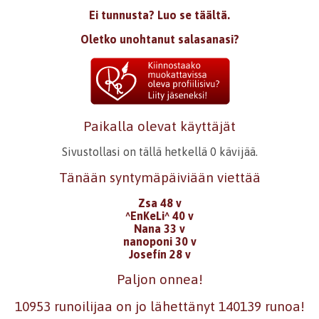
Ei tunnusta? Luo se täältä.
Oletko unohtanut salasanasi?
Paikalla olevat käyttäjät
Sivustollasi on tällä hetkellä 0 kävijää.
Tänään syntymäpäiviään viettää
Zsa 48 v
^EnKeLi^ 40 v
Nana 33 v
nanoponi 30 v
Josefín 28 v
Paljon onnea!
10953 runoilijaa on jo lähettänyt 140139 runoa!