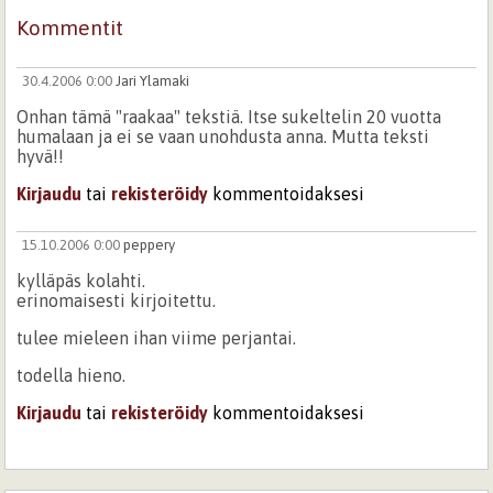
Kommentit
30.4.2006 0:00
Jari Ylamaki
Onhan tämä "raakaa" tekstiä. Itse sukeltelin 20 vuotta
humalaan ja ei se vaan unohdusta anna. Mutta teksti
hyvä!!
Kirjaudu
tai
rekisteröidy
kommentoidaksesi
15.10.2006 0:00
peppery
kylläpäs kolahti.
erinomaisesti kirjoitettu.
tulee mieleen ihan viime perjantai.
todella hieno.
Kirjaudu
tai
rekisteröidy
kommentoidaksesi
30.9.2006 0:00
taiteilia