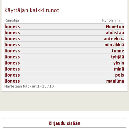
Omalla tavallaan hieno runo...
Käyttäjän kaikki runot
Kirjaudu
tai
rekisteröidy
kommentoidaksesi
Runoilija
Runon nimi
lioness
Nimetön
lioness
ahdistaa
lioness
anteeksi..
lioness
niin äkkiä
lioness
tunne
lioness
tyhjää
lioness
yksin
lioness
minä
lioness
pois
lioness
maailma
Näytetään tulokset 1 - 10 / 10
Kirjaudu sisään