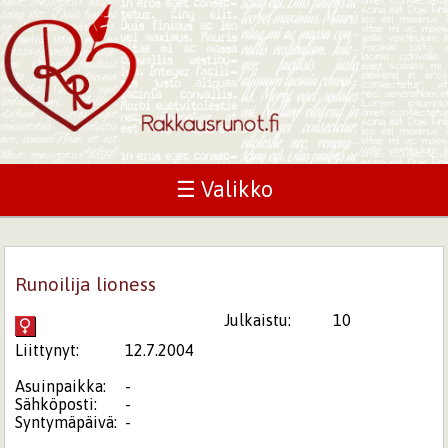
☰ Valikko
Runoilija lioness
Julkaistu:
10
Liittynyt:
12.7.2004
Asuinpaikka:
-
Sähköposti:
-
Syntymäpäivä:
-