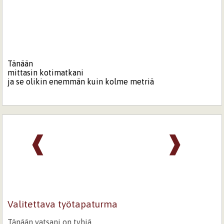
Tänään
mittasin kotimatkani
ja se olikin enemmän kuin kolme metriä
❰
❱
Valitettava työtapaturma
Tänään vatsani on tyhjä