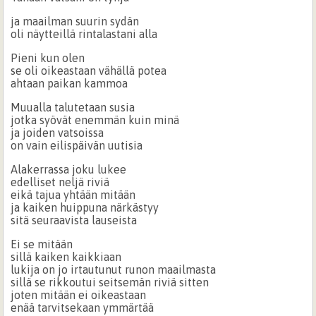
ja maailman suurin sydän
oli näytteillä rintalastani alla
Pieni kun olen
se oli oikeastaan vähällä potea
ahtaan paikan kammoa
Muualla talutetaan susia
jotka syövät enemmän kuin minä
ja joiden vatsoissa
on vain eilispäivän uutisia
Alakerrassa joku lukee
edelliset neljä riviä
eikä tajua yhtään mitään
ja kaiken huippuna närkästyy
sitä seuraavista lauseista
Ei se mitään
sillä kaiken kaikkiaan
lukija on jo irtautunut runon maailmasta
sillä se rikkoutui seitsemän riviä sitten
joten mitään ei oikeastaan
enää tarvitsekaan ymmärtää