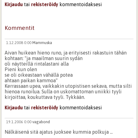
Kirjaudu
tai
rekisteröidy
kommentoidaksesi
Kommentit
1.12.2008 0:00
Mammuska
Aivan huikean hieno runo, ja erityisesti rakastuin tähän
kohtaan: "ja maailman suurin sydän
oli näytteillä rintalastani alla
Pieni kun olen
se oli oikeastaan vähällä potea
ahtaan paikan kammoa"
Kerrassaan upea, vaikkakin utopistisen sekava, mutta silti
hienoa runoilua. Sulla on uskomattoman uniikki tyyli
kirjoittaa, koukuttava tyyli. Tykkään.
Kirjaudu
tai
rekisteröidy
kommentoidaksesi
19.1.2006 0:00
vagabond
Nälkäisenä sitä ajatus juoksee kummia polkuja ...