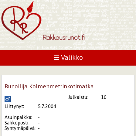
☰ Valikko
Runoilija Kolmenmetrinkotimatka
Julkaistu:
10
Liittynyt:
5.7.2004
Asuinpaikka:
-
Sähköposti:
-
Syntymäpäivä:
-