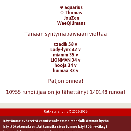
aquarius
Thomas
JouZen
WeeQillmans
Tänään syntymäpäiviään viettää
tzadik 58 v
Lady-lynx 42 v
miamm 35 v
LIONMAN 34 v
hooja 34 v
huimaa 33 v
Paljon onnea!
10955 runoilijaa on jo lähettänyt 140148 runoa!
Rakkausrunot ry © 2003-2026
Käytämme evästeitä varmistaaksemme mahdollisimman hyvän
käyttökokemuksen. Jatkamalla sivustomme käyttöä hyväksyt