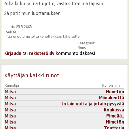
Aika kului ja mä tuijotin, vasta sitten mä tajusin.
Sä petit mun luottamuksen.
Luotu 25.5.2005
Selite:
Tää ei oo omistettu kenellekkään läheiselle..
Kategoria:
Runo
Kirjaudu
tai
rekisteröidy
kommentoidaksesi
Käyttäjän kaikki runot
Runoilija
Runon nimi
Milsa
Nimetön
Milsa
Miinakenttä
Milsa
Jotain uutta ja jotain pysyvää
Milsa
Koukussa
Milsa
Pimeää..
Milsa
Nimetön
Milsa
Teatteria