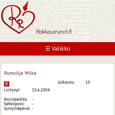
☰ Valikko
Runoilija Milsa
Julkaistu:
10
Liittynyt:
15.6.2004
Asuinpaikka:
-
Sähköposti:
-
Syntymäpäivä:
-