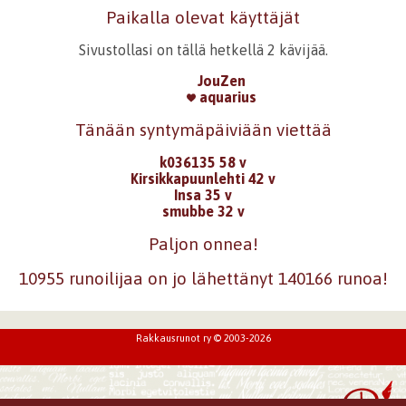
Paikalla olevat käyttäjät
Sivustollasi on tällä hetkellä 2 kävijää.
JouZen
aquarius
Tänään syntymäpäiviään viettää
k036135 58 v
Kirsikkapuunlehti 42 v
Insa 35 v
smubbe 32 v
Paljon onnea!
10955 runoilijaa on jo lähettänyt 140166 runoa!
Rakkausrunot ry © 2003-2026