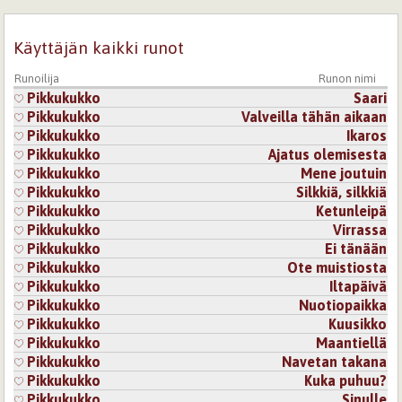
Käyttäjän kaikki runot
Runoilija
Runon nimi
Pikkukukko
Saari
Pikkukukko
Valveilla tähän aikaan
Pikkukukko
Ikaros
Pikkukukko
Ajatus olemisesta
Pikkukukko
Mene joutuin
Pikkukukko
Silkkiä, silkkiä
Pikkukukko
Ketunleipä
Pikkukukko
Virrassa
Pikkukukko
Ei tänään
Pikkukukko
Ote muistiosta
Pikkukukko
Iltapäivä
Pikkukukko
Nuotiopaikka
Pikkukukko
Kuusikko
Pikkukukko
Maantiellä
Pikkukukko
Navetan takana
Pikkukukko
Kuka puhuu?
Pikkukukko
Sinulle