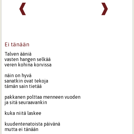
❰
❱
Ei tänään
Talven ääniä
vasten hangen selkää
veren kohina korvissa
näin on hyvä
sanatkin ovat tekoja
tämän sain tietää
pakkanen polttaa menneen vuoden
ja sitä seuraavankin
kuka niitä laskee
kuudentenatoista päivänä
mutta ei tänään