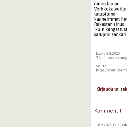
öiden lämpö
Verkkokalvoille
tatuoituna
kauneimmat he
Rakastan sinua
kuin kangastus
satujeni sankari
Luotu 6.8.2025
Tämä teos on suoja
Selite:
https://youtu.be
Kirjaudu
tai
re
Kommentit
18.9.2025 17:26
Oi