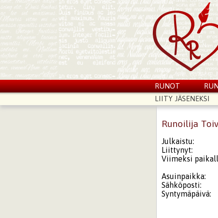
RUNOT
RUN
LIITY JÄSENEKSI
Runoilija Toi
Julkaistu:
Liittynyt:
Viimeksi paikall
Asuinpaikka:
Sähköposti:
Syntymäpäivä: