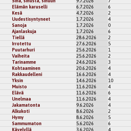
Sinä, sinusta, sinuun
9.7.2026
7
Elämän karuselli
6.7.2026
6
Kesä
4.7.2026
2
Uudestisyntyneet
1.7.2026
4
Sanoja
1.7.2026
0
Ajanlaskuja
1.7.2026
6
Tiellä
28.6.2026
2
Irrotettu
27.6.2026
5
Puutarhuri
25.6.2026
1
Vaiheita
25.6.2026
2
Tarinamme
24.6.2026
3
Kohtaaminen
20.6.2026
4
Rakkaudelleni
16.6.2026
4
Yksin
14.6.2026
10
Muisto
11.6.2026
4
Elävä
11.6.2026
6
Unelmaa
11.6.2026
4
Jakamatonta
9.6.2026
4
Alkukoti
8.6.2026
2
Hymy
8.6.2026
5
Sammumaton
5.6.2026
6
Kävelyllä
3.6.2026
4