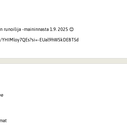
n runoilija -maininnasta 1.9. 2025 😊
be/YHIMloy7QEs?si=-EUal9hWSkDE8TSd
see
mat