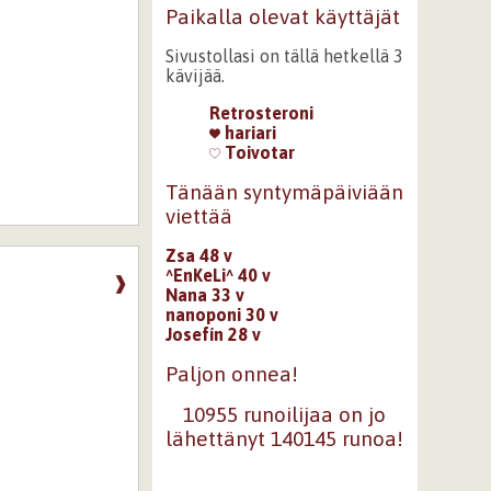
Paikalla olevat käyttäjät
Sivustollasi on tällä hetkellä 3
kävijää.
Retrosteroni
hariari
Toivotar
Tänään syntymäpäiviään
viettää
Zsa 48 v
^EnKeLi^ 40 v
❱
Nana 33 v
nanoponi 30 v
Josefín 28 v
Paljon onnea!
10955 runoilijaa on jo
lähettänyt 140145 runoa!