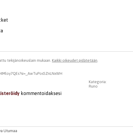
tket
ta
ttu tekijänoikeuslain mukaan.
Kaikki oikeudet pidätetään
.
/YHIMloy7QEs?si=_AwTuPos5ZnLNxWH
Kategoria:
Runo
kisteröidy
kommentoidaksesi
va Utumaa