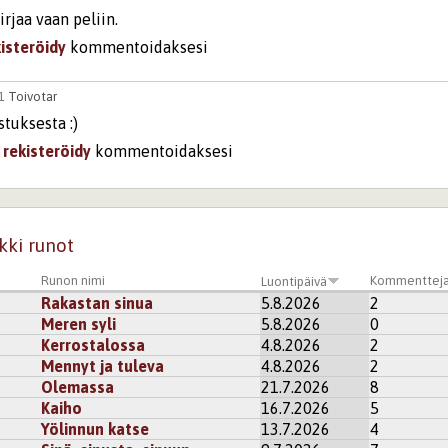
irjaa vaan peliin.
kisteröidy
kommentoidaksesi
01
Toivotar
stuksesta :)
i
rekisteröidy
kommentoidaksesi
kki runot
Runon nimi
Kommenttej
Luontipäivä
Rakastan sinua
5.8.2026
2
Meren syli
5.8.2026
0
Kerrostalossa
4.8.2026
2
Mennyt ja tuleva
4.8.2026
2
Olemassa
21.7.2026
8
Kaiho
16.7.2026
5
Yölinnun katse
13.7.2026
4