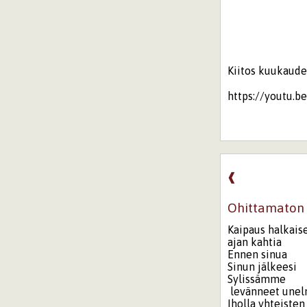
Kiitos kuukaude
https://youtu.
❰
Ohittamaton
Kaipaus halkai
ajan kahtia
Ennen sinua
Sinun jälkeesi
Sylissämme
levänneet unel
Iholla yhteisten