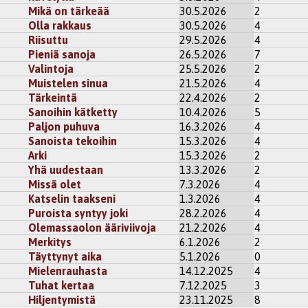
Mikä on tärkeää
30.5.2026
2
Olla rakkaus
30.5.2026
4
Riisuttu
29.5.2026
4
Pieniä sanoja
26.5.2026
7
Valintoja
25.5.2026
2
Muistelen sinua
21.5.2026
4
Tärkeintä
22.4.2026
2
Sanoihin kätketty
10.4.2026
5
Paljon puhuva
16.3.2026
4
Sanoista tekoihin
15.3.2026
4
Arki
15.3.2026
2
Yhä uudestaan
13.3.2026
2
Missä olet
7.3.2026
4
Katselin taakseni
1.3.2026
4
Puroista syntyy joki
28.2.2026
4
Olemassaolon ääriviivoja
21.2.2026
4
Merkitys
6.1.2026
2
Täyttynyt aika
5.1.2026
0
Mielenrauhasta
14.12.2025
4
Tuhat kertaa
7.12.2025
3
Hiljentymistä
23.11.2025
8