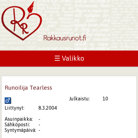
☰ Valikko
Runoilija Tearless
Julkaistu:
10
Liittynyt:
8.3.2004
Asuinpaikka:
-
Sähköposti:
-
Syntymäpäivä:
-