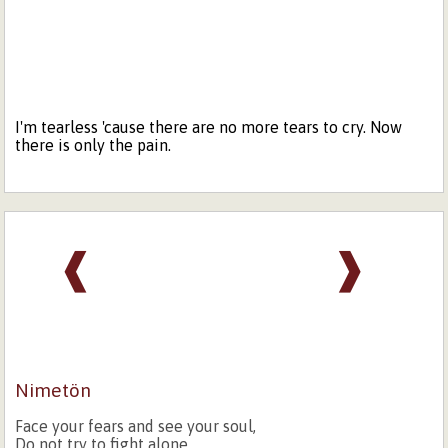
I'm tearless 'cause there are no more tears to cry. Now
there is only the pain.
❰
❱
Nimetön
Face your fears and see your soul,
Do not try to fight alone.