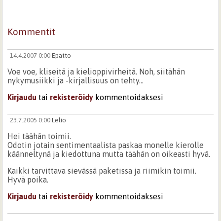
Kommentit
14.4.2007 0:00
Epatto
Voe voe, kliseitä ja kielioppivirheitä. Noh, siitähän
nykymusiikki ja -kirjallisuus on tehty...
Kirjaudu
tai
rekisteröidy
kommentoidaksesi
23.7.2005 0:00
Lelio
Hei täähän toimii.
Odotin jotain sentimentaalista paskaa monelle kierolle
käänneltynä ja kiedottuna mutta täähän on oikeasti hyvä.
Kaikki tarvittava sievässä paketissa ja riimikin toimii.
Hyvä poika.
Kirjaudu
tai
rekisteröidy
kommentoidaksesi
21.7.2005 0:00
HollowMind