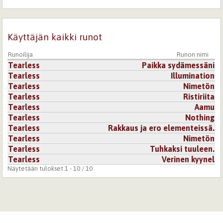
No niin, pistit tän tänne... Juuh, kuten olen jo sanonut niin
hyvä runo, tunnelma loistava... ;P
Käyttäjän kaikki runot
Kirjaudu
tai
rekisteröidy
kommentoidaksesi
Runoilija
Runon nimi
Tearless
Paikka sydämessäni
Tearless
Illumination
Tearless
Nimetön
Tearless
Ristiriita
Tearless
Aamu
Tearless
Nothing
Tearless
Rakkaus ja ero elementeissä.
Tearless
Nimetön
Tearless
Tuhkaksi tuuleen.
Tearless
Verinen kyynel
Näytetään tulokset 1 - 10 / 10