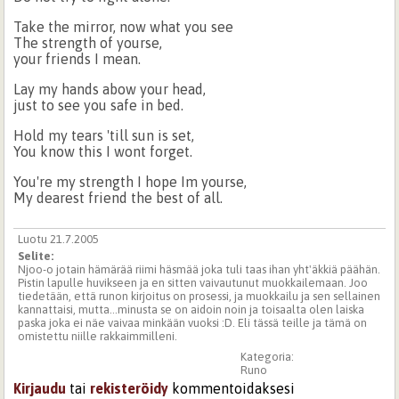
Take the mirror, now what you see
The strength of yourse,
your friends I mean.
Lay my hands abow your head,
just to see you safe in bed.
Hold my tears 'till sun is set,
You know this I wont forget.
You're my strength I hope Im yourse,
My dearest friend the best of all.
Luotu 21.7.2005
Selite:
Njoo-o jotain hämärää riimi häsmää joka tuli taas ihan yht'äkkiä päähän.
Pistin lapulle huvikseen ja en sitten vaivautunut muokkailemaan. Joo
tiedetään, että runon kirjoitus on prosessi, ja muokkailu ja sen sellainen
kannattaisi, mutta...minusta se on aidoin noin ja toisaalta olen laiska
paska joka ei näe vaivaa minkään vuoksi :D. Eli tässä teille ja tämä on
omistettu niille rakkaimmilleni.
Kategoria:
Runo
Kirjaudu
tai
rekisteröidy
kommentoidaksesi