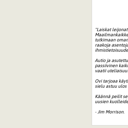
"Laiskat leijonat
Maailmankaikkeu
tutkimaan oman
raakoja asentoj
ihmistietoisuude
Autio ja asutettu
passiivinen kaiki
vaatii uteliais
Ovi tarjoaa käyt
sielu astuu ulos
Käännä peilit s
uusien kuolleide
- Jim Morrison.