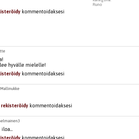
Runo
kisteröidy
kommentoidaksesi
tte
a!
lee hyvälle mielelle!
kisteröidy
kommentoidaksesi
0
Mallinukke
i
rekisteröidy
kommentoidaksesi
ihelmainen3
 iloa…
kisteröidy
kommentoidaksesi