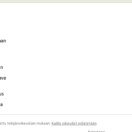
aan
en
ava
us
ka
ttu tekijänoikeuslain mukaan.
Kaikki oikeudet pidätetään
.
Kategoria: