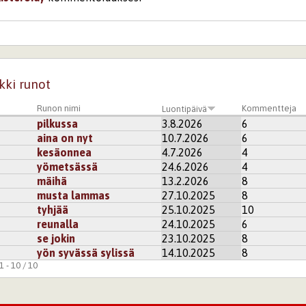
0
Mallinukke
i
rekisteröidy
kommentoidaksesi
kki runot
Runon nimi
Kommentteja
Luontipäivä
pilkussa
3.8.2026
6
aina on nyt
10.7.2026
6
kesäonnea
4.7.2026
4
yömetsässä
24.6.2026
4
mäihä
13.2.2026
8
musta lammas
27.10.2025
8
tyhjää
25.10.2025
10
reunalla
24.10.2025
6
se jokin
23.10.2025
8
yön syvässä sylissä
14.10.2025
8
 - 10 / 10