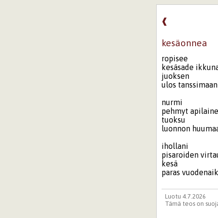
❰
kesäonnea
ropisee
kesäsade ikkun
juoksen
ulos tanssimaan
nurmi
pehmyt apilain
tuoksu
luonnon huuma
ihollani
pisaroiden virta
kesä
paras vuodenai
Luotu 4.7.2026
Tämä teos on suoja