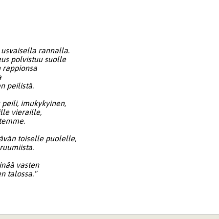
 usvaisella rannalla.
s polvistuu suolle
 rappionsa
a
n peilistä.
 peili, imukykyinen,
lle vieraille,
uutemme.
ävän toiselle puolelle,
 ruumiista.
einää vasten
n talossa."