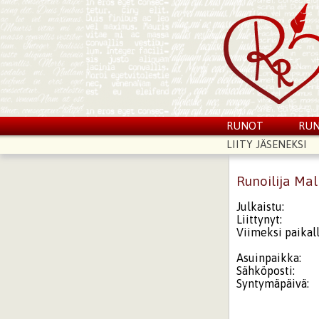
RUNOT
RUN
LIITY JÄSENEKSI
Runoilija Mal
Julkaistu:
Liittynyt:
Viimeksi paikall
Asuinpaikka:
Sähköposti:
Syntymäpäivä: