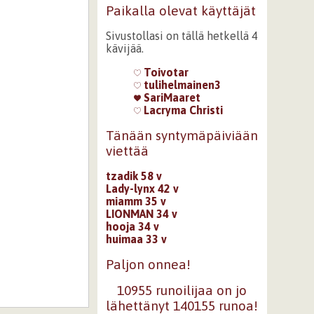
Paikalla olevat käyttäjät
Sivustollasi on tällä hetkellä 4
kävijää.
Toivotar
tulihelmainen3
SariMaaret
Lacryma Christi
Tänään syntymäpäiviään
viettää
tzadik 58 v
Lady-lynx 42 v
miamm 35 v
LIONMAN 34 v
hooja 34 v
huimaa 33 v
Paljon onnea!
10955 runoilijaa on jo
lähettänyt 140155 runoa!