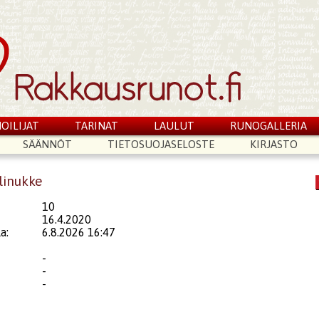
OILIJAT
TARINAT
LAULUT
RUNOGALLERIA
SÄÄNNÖT
TIETOSUOJASELOSTE
KIRJASTO
linukke
10
16.4.2020
a:
6.8.2026 16:47
-
-
-