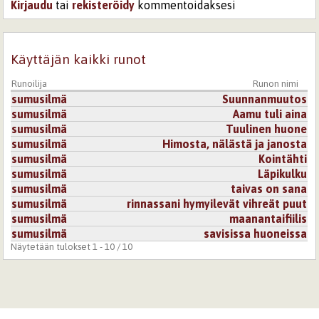
Kirjaudu
tai
rekisteröidy
kommentoidaksesi
Käyttäjän kaikki runot
Runoilija
Runon nimi
sumusilmä
Suunnanmuutos
sumusilmä
Aamu tuli aina
sumusilmä
Tuulinen huone
sumusilmä
Himosta, nälästä ja janosta
sumusilmä
Kointähti
sumusilmä
Läpikulku
sumusilmä
taivas on sana
sumusilmä
rinnassani hymyilevät vihreät puut
sumusilmä
maanantaifiilis
sumusilmä
savisissa huoneissa
Näytetään tulokset 1 - 10 / 10