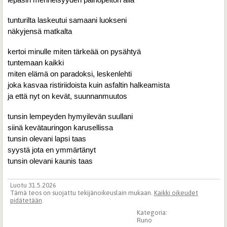
lepäsin menneisyyden painopeiton alla
tunturilta laskeutui samaani luokseni
näkyjensä matkalta
kertoi minulle miten tärkeää on pysähtyä
tuntemaan kaikki
miten elämä on paradoksi, leskenlehti
joka kasvaa ristiriidoista kuin asfaltin halkeamista
ja että nyt on kevät, suunnanmuutos
tunsin lempeyden hymyilevän suullani
siinä kevätauringon karusellissa
tunsin olevani lapsi taas
syystä jota en ymmärtänyt
tunsin olevani kaunis taas
Luotu 31.5.2026
Tämä teos on suojattu tekijänoikeuslain mukaan.
Kaikki oikeudet
pidätetään
.
Kategoria:
Runo