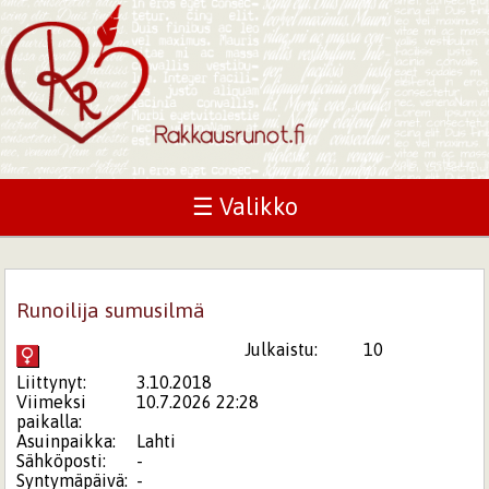
☰ Valikko
Runoilija sumusilmä
Julkaistu:
10
Liittynyt:
3.10.2018
Viimeksi
10.7.2026 22:28
paikalla:
Asuinpaikka:
Lahti
Sähköposti:
-
Syntymäpäivä:
-