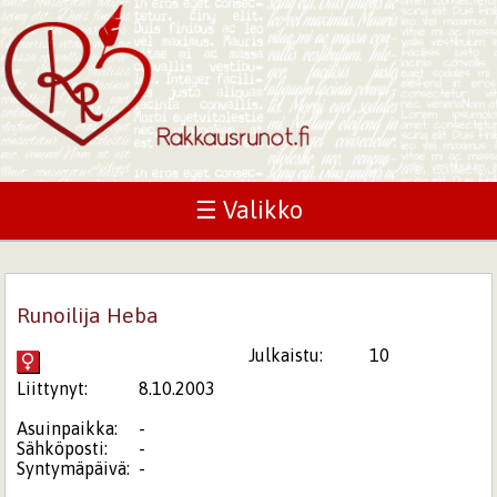
☰ Valikko
Runoilija Heba
Julkaistu:
10
Liittynyt:
8.10.2003
Asuinpaikka:
-
Sähköposti:
-
Syntymäpäivä:
-