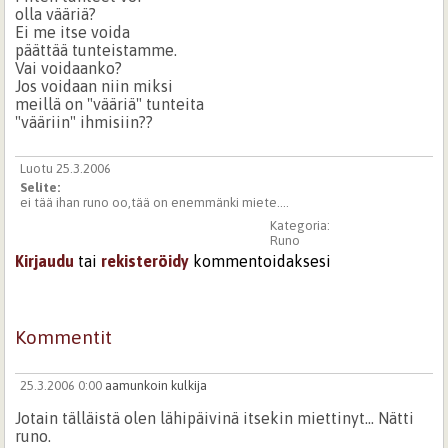
olla vääriä?
Ei me itse voida
päättää tunteistamme.
Vai voidaanko?
Jos voidaan niin miksi
meillä on "vääriä" tunteita
"vääriin" ihmisiin??
Luotu 25.3.2006
Selite:
ei tää ihan runo oo,tää on enemmänki miete....
Kategoria:
Runo
Kirjaudu
tai
rekisteröidy
kommentoidaksesi
Kommentit
25.3.2006 0:00
aamunkoin kulkija
Jotain tälläistä olen lähipäivinä itsekin miettinyt... Nätti
runo.