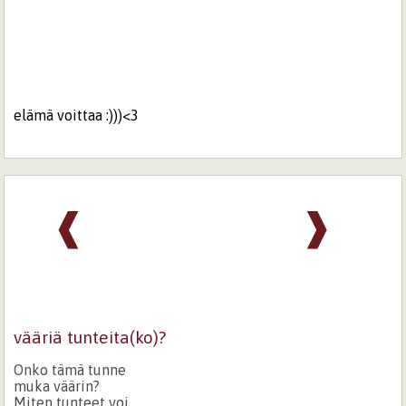
elämä voittaa :)))<3
❰
❱
vääriä tunteita(ko)?
Onko tämä tunne
muka väärin?
Miten tunteet voi