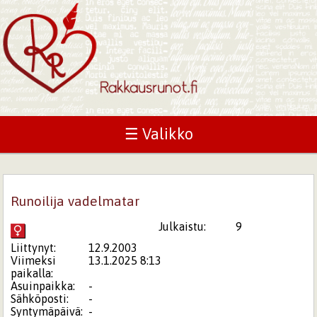
☰ Valikko
Runoilija vadelmatar
Julkaistu:
9
Liittynyt:
12.9.2003
Viimeksi
13.1.2025 8:13
paikalla:
Asuinpaikka:
-
Sähköposti:
-
Syntymäpäivä:
-