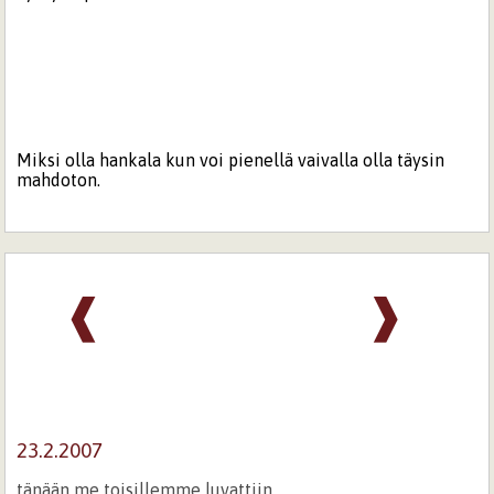
Miksi olla hankala kun voi pienellä vaivalla olla täysin
mahdoton.
❰
❱
23.2.2007
tänään me toisillemme luvattiin,