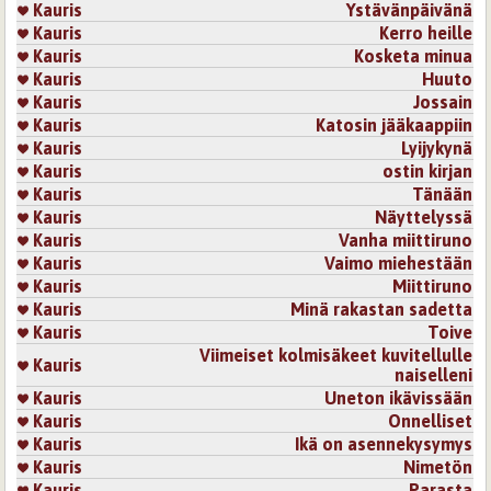
Kauris
Ystävänpäivänä
Kauris
Kerro heille
Kauris
Kosketa minua
Kauris
Huuto
Kauris
Jossain
Kauris
Katosin jääkaappiin
Kauris
Lyijykynä
Kauris
ostin kirjan
Kauris
Tänään
Kauris
Näyttelyssä
Kauris
Vanha miittiruno
Kauris
Vaimo miehestään
Kauris
Miittiruno
Kauris
Minä rakastan sadetta
Kauris
Toive
Viimeiset kolmisäkeet kuvitellulle
Kauris
naiselleni
Kauris
Uneton ikävissään
Kauris
Onnelliset
Kauris
Ikä on asennekysymys
Kauris
Nimetön
Kauris
Parasta