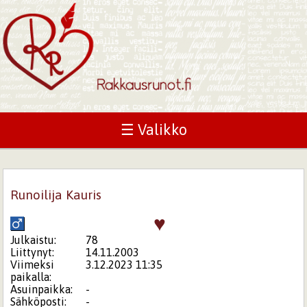
☰ Valikko
Runoilija Kauris
♥
Julkaistu:
78
Liittynyt:
14.11.2003
Viimeksi
3.12.2023 11:35
paikalla:
Asuinpaikka:
-
Sähköposti:
-