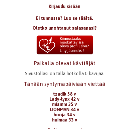
Kirjaudu sisään
Ei tunnusta? Luo se täältä.
Oletko unohtanut salasanasi?
Paikalla olevat käyttäjät
Sivustollasi on tällä hetkellä 0 kävijää.
Tänään syntymäpäiviään viettää
tzadik 58 v
Lady-lynx 42 v
miamm 35 v
LIONMAN 34 v
hooja 34 v
huimaa 33 v