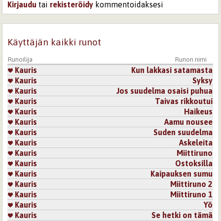
Kirjaudu
tai
rekisteröidy
kommentoidaksesi
Käyttäjän kaikki runot
Runoilija
Runon nimi
Kauris
Kun lakkasi satamasta
Kauris
Syksy
Kauris
Jos suudelma osaisi puhua
Kauris
Taivas rikkoutui
Kauris
Haikeus
Kauris
Aamu nousee
Kauris
Suden suudelma
Kauris
Askeleita
Kauris
Miittiruno
Kauris
Ostoksilla
Kauris
Kaipauksen sumu
Kauris
Miittiruno 2
Kauris
Miittiruno 1
Kauris
Yö
Kauris
Se hetki on tämä