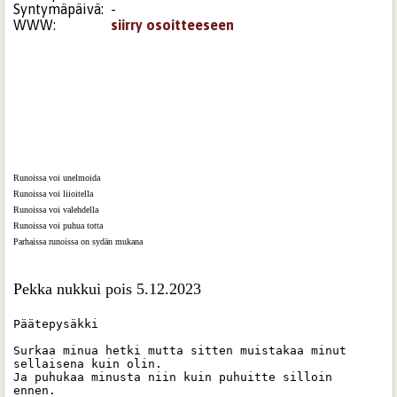
Syntymäpäivä:
-
WWW:
siirry osoitteeseen
Runoissa voi unelmoida

Runoissa voi liioitella

Runoissa voi valehdella

Runoissa voi puhua totta

Parhaissa runoissa on sydän mukana

Pekka nukkui pois 5.12.2023 

Päätepysäkki

Surkaa minua hetki mutta sitten muistakaa minut 
sellaisena kuin olin.

Ja puhukaa minusta niin kuin puhuitte silloin 
ennen.
