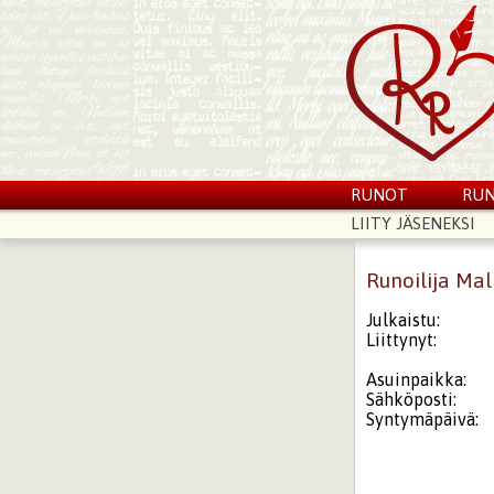
RUNOT
RUN
LIITY JÄSENEKSI
Runoilija Ma
Julkaistu:
Liittynyt:
Asuinpaikka:
Sähköposti:
Syntymäpäivä: