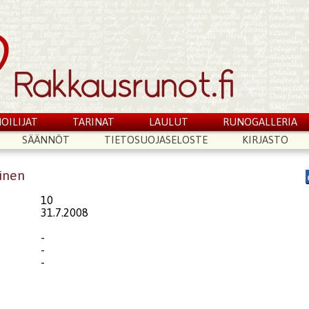
OILIJAT
TARINAT
LAULUT
RUNOGALLERIA
SÄÄNNÖT
TIETOSUOJASELOSTE
KIRJASTO
linen
10
31.7.2008
-
-
-