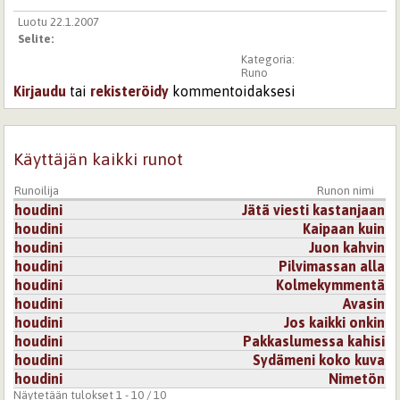
Luotu 22.1.2007
Selite:
Kategoria:
Runo
Kirjaudu
tai
rekisteröidy
kommentoidaksesi
Käyttäjän kaikki runot
Runoilija
Runon nimi
houdini
Jätä viesti kastanjaan
houdini
Kaipaan kuin
houdini
Juon kahvin
houdini
Pilvimassan alla
houdini
Kolmekymmentä
houdini
Avasin
houdini
Jos kaikki onkin
houdini
Pakkaslumessa kahisi
houdini
Sydämeni koko kuva
houdini
Nimetön
Näytetään tulokset 1 - 10 / 10