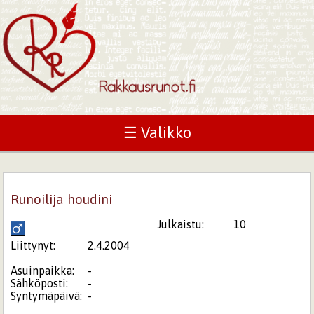
☰ Valikko
Runoilija houdini
Julkaistu:
10
Liittynyt:
2.4.2004
Asuinpaikka:
-
Sähköposti:
-
Syntymäpäivä:
-