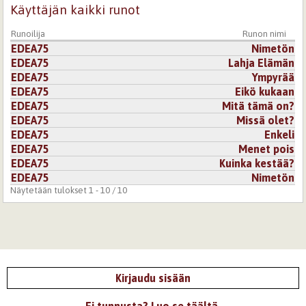
Käyttäjän kaikki runot
Runoilija
Runon nimi
EDEA75
Nimetön
EDEA75
Lahja Elämän
EDEA75
Ympyrää
EDEA75
Eikö kukaan
EDEA75
Mitä tämä on?
EDEA75
Missä olet?
EDEA75
Enkeli
EDEA75
Menet pois
EDEA75
Kuinka kestää?
EDEA75
Nimetön
Näytetään tulokset 1 - 10 / 10
Kirjaudu sisään
Ei tunnusta? Luo se täältä.