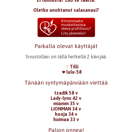
Oletko unohtanut salasanasi?
Paikalla olevat käyttäjät
Sivustollasi on tällä hetkellä 2 kävijää.
Tilli
lulu-58
Tänään syntymäpäiviään viettää
tzadik 58 v
Lady-lynx 42 v
miamm 35 v
LIONMAN 34 v
hooja 34 v
huimaa 33 v
Paljon onnea!