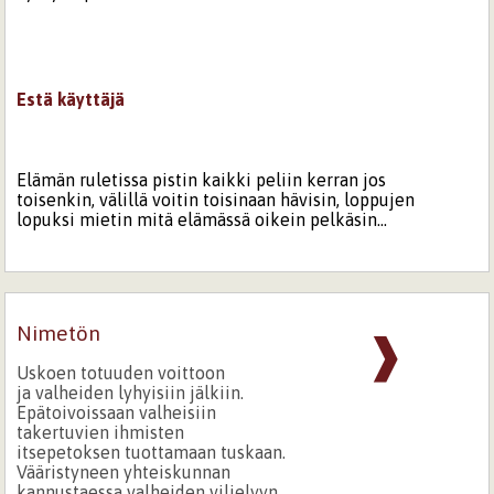
Estä käyttäjä
Elämän ruletissa pistin kaikki peliin kerran jos
toisenkin, välillä voitin toisinaan hävisin, loppujen
lopuksi mietin mitä elämässä oikein pelkäsin...
Nimetön
❱
Uskoen totuuden voittoon
ja valheiden lyhyisiin jälkiin.
Epätoivoissaan valheisiin
takertuvien ihmisten
itsepetoksen tuottamaan tuskaan.
Vääristyneen yhteiskunnan
kannustaessa valheiden viljelyyn