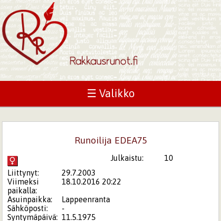
☰ Valikko
Runoilija EDEA75
Julkaistu:
10
Liittynyt:
29.7.2003
Viimeksi
18.10.2016 20:22
paikalla:
Asuinpaikka:
Lappeenranta
Sähköposti:
-
Syntymäpäivä:
11.5.1975