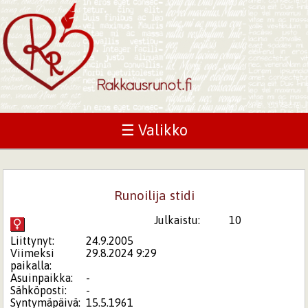
☰ Valikko
Runoilija stidi
Julkaistu:
10
Liittynyt:
24.9.2005
Viimeksi
29.8.2024 9:29
paikalla:
Asuinpaikka:
-
Sähköposti:
-
Syntymäpäivä:
15.5.1961