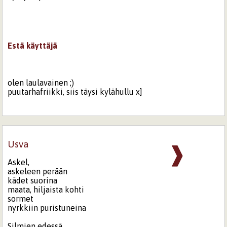
Estä käyttäjä
olen laulavainen ;)
puutarhafriikki, siis täysi kylähullu x]
Usva
❱
Askel,
askeleen perään
kädet suorina
maata, hiljaista kohti
sormet
nyrkkiin puristuneina
Silmien edessä