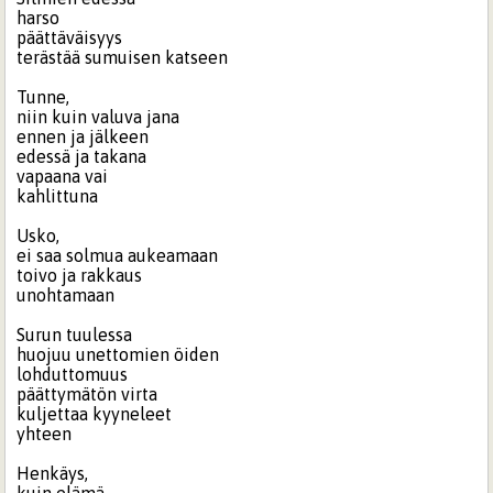
harso
päättäväisyys
terästää sumuisen katseen
Tunne,
niin kuin valuva jana
ennen ja jälkeen
edessä ja takana
vapaana vai
kahlittuna
Usko,
ei saa solmua aukeamaan
toivo ja rakkaus
unohtamaan
Surun tuulessa
huojuu unettomien öiden
lohduttomuus
päättymätön virta
kuljettaa kyyneleet
yhteen
Henkäys,