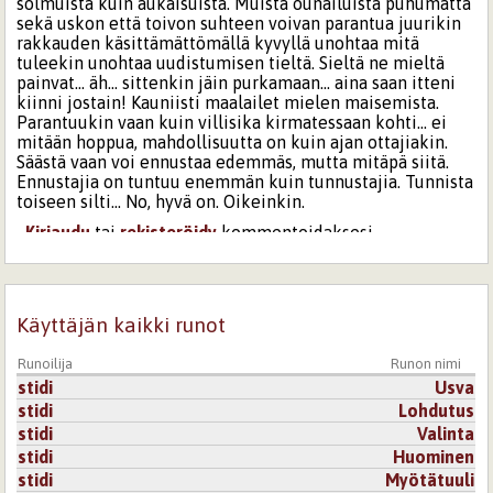
solmuista kuin aukaisuista. Muista ounailuista puhumatta
sekä uskon että toivon suhteen voivan parantua juurikin
rakkauden käsittämättömällä kyvyllä unohtaa mitä
tuleekin unohtaa uudistumisen tieltä. Sieltä ne mieltä
painvat... äh... sittenkin jäin purkamaan... aina saan itteni
kiinni jostain! Kauniisti maalailet mielen maisemista.
Parantuukin vaan kuin villisika kirmatessaan kohti... ei
mitään hoppua, mahdollisuutta on kuin ajan ottajiakin.
Säästä vaan voi ennustaa edemmäs, mutta mitäpä siitä.
Ennustajia on tuntuu enemmän kuin tunnustajia. Tunnista
toiseen silti... No, hyvä on. Oikeinkin.
Kirjaudu
tai
rekisteröidy
kommentoidaksesi
10.4.2024 14:34
Star
Tähän voisi kirjoittaa jatkoa, johon liittyy rakkaus.
Käyttäjän kaikki runot
Kirjaudu
tai
rekisteröidy
kommentoidaksesi
Runoilija
Runon nimi
stidi
Usva
stidi
Lohdutus
stidi
Valinta
stidi
Huominen
stidi
Myötätuuli