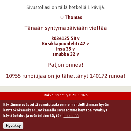
Sivustollasi on tällä hetkellä 1 kävijä.
Thomas
Tänään syntymäpäiviään viettää
k036135 58 v
Kirsikkapuunlehti 42 v
Insa 35 v
smubbe 32 v
Paljon onnea!
10955 runoilijaa on jo lähettänyt 140172 runoa!
Rakkausrunot ry © 2003-2026
Käytämme evästeitä varmistaaksemme mahdollisimman hyvän
käyttökokemuksen. Jatkamalla sivustomme käyttöä hyväksyt
Lue lisää
käyttöehdot ja evästeiden käytön.
Hyväksy