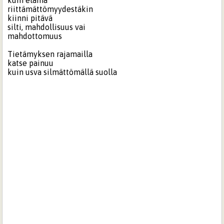
kuin elämä
riittämättömyydestäkin
kiinni pitävä
silti, mahdollisuus vai
mahdottomuus
Tietämyksen rajamailla
katse painuu
kuin usva silmättömällä suolla