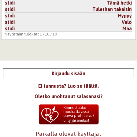
stidi
Tämä hetki
stidi
Tulethan takaisin
stidi
Hyppy
stidi
Valo
stidi
Maa
Näytetään tulokset 1 - 10 / 10
Kirjaudu sisään
Ei tunnusta? Luo se täältä.
Oletko unohtanut salasanasi?
Paikalla olevat käyttäjät