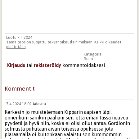
Luotu 7.4.2024
Tämä teos on suojattu tekijänoikeuslain mukaan.
Kaikki oikeudet
pidätetään
.
Kategoria:
Runo
Kirjaudu
tai
rekisteröidy
kommentoidaksesi
Kommentit
7.4.2024 18:09
Adastra
Kerkesin jo muistelemaan Kipparin aapisen läpi,
ennenkuin sainkin päähäni sen, että eihän tässä neuvoa
pyydetä ja hyvä niin, koska ei olisi ollut antaa. Gordionin
solmusta puhutaan aivan toisessa opuksessa jota
plaraamalla ei kuitenkaan valaistu sen kummemmin