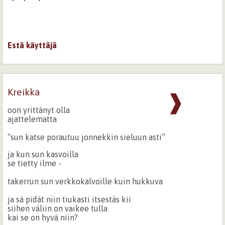
Estä käyttäjä
Kreikka
❱
oon yrittänyt olla
ajattelematta
“sun katse porautuu jonnekkin sieluun asti”
ja kun sun kasvoilla
se tietty ilme -
takerrun sun verkkokalvoille kuin hukkuva
ja sä pidät niin tiukasti itsestäs kii
siihen väliin on vaikee tulla
kai se on hyvä niin?