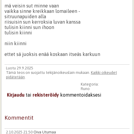
mä veisin sut minne vaan
vaikka sinne kreikkaan lomaileen -
sitruunapuiden alla
riisuisin sun kerroksia luvan kanssa
tulisin kiinni sun ihoon
tulisin kiinni
niin kiinni
ettet sä juoksis enää koskaan itseäs karkuun
Luotu 29.9.2025
Tämä teos on suojattu tekijänoikeuslain mukaan.
Kaikki oikeudet
pidätetään
.
Kategoria:
Runo
Kirjaudu
tai
rekisteröidy
kommentoidaksesi
Kommentit
2.10.2025 21:50
Oiva Utumaa