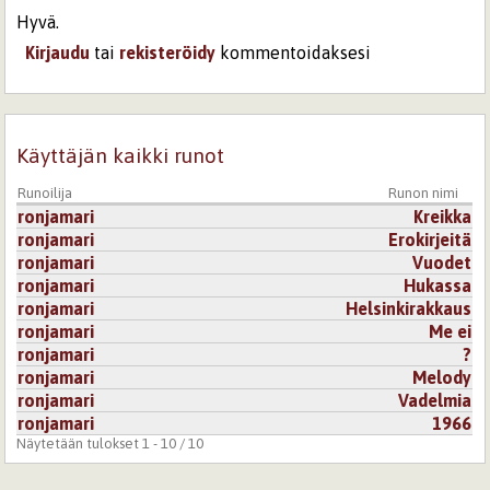
Hyvä.
Kirjaudu
tai
rekisteröidy
kommentoidaksesi
Käyttäjän kaikki runot
Runoilija
Runon nimi
ronjamari
Kreikka
ronjamari
Erokirjeitä
ronjamari
Vuodet
ronjamari
Hukassa
ronjamari
Helsinkirakkaus
ronjamari
Me ei
ronjamari
?
ronjamari
Melody
ronjamari
Vadelmia
ronjamari
1966
Näytetään tulokset 1 - 10 / 10