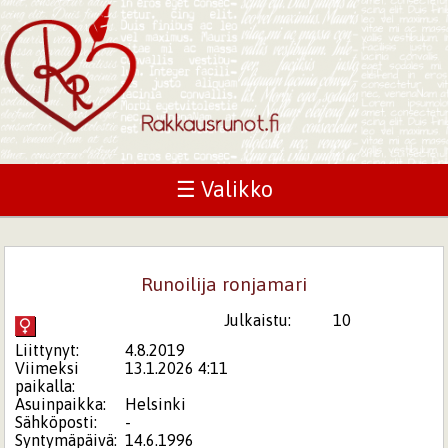
☰ Valikko
Runoilija ronjamari
Julkaistu:
10
Liittynyt:
4.8.2019
Viimeksi
13.1.2026 4:11
paikalla:
Asuinpaikka:
Helsinki
Sähköposti:
-
Syntymäpäivä:
14.6.1996