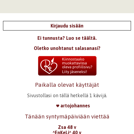
Kirjaudu sisään
Ei tunnusta? Luo se täältä.
Oletko unohtanut salasanasi?
Paikalla olevat käyttäjät
Sivustollasi on tällä hetkellä 1 kävijä.
artojohannes
Tänään syntymäpäiviään viettää
Zsa 48 v
^EnKeLi^ 40 v