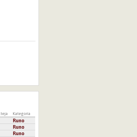
teja
Kategoria
Runo
Runo
Runo