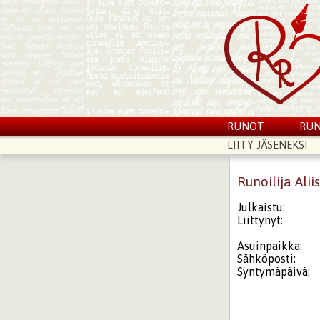
RUNOT
RUN
LIITY JÄSENEKSI
Runoilija Alii
Julkaistu:
Liittynyt:
Asuinpaikka:
Sähköposti:
Syntymäpäivä: