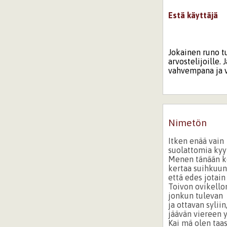
Estä käyttäjä
Jokainen runo tu
arvostelijoille.
vahvempana ja v
Nimetön
Itken enää vain
suolattomia kyy
Menen tänään k
kertaa suihkuun
että edes jotain 
Toivon ovikello
jonkun tulevan
ja ottavan syliin
jäävän viereen y
Kai mä olen taa