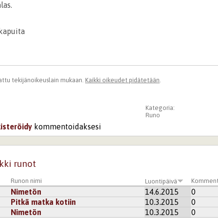
las.
kapuita
ttu tekijänoikeuslain mukaan.
Kaikki oikeudet pidätetään
.
Kategoria:
Runo
kisteröidy
kommentoidaksesi
kki runot
Runon nimi
Komment
Luontipäivä
Nimetön
14.6.2015
0
Pitkä matka kotiin
10.3.2015
0
Nimetön
10.3.2015
0