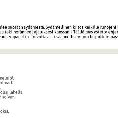
lee suoraan sydämestä. Sydämellinen kiitos kaikille runojeni l
 Jaa toki heränneet ajatuksesi kanssani! Täällä taas astetta ehj
anhempanakin. Toivottavasti säännöllisemmin kirjoittelemass
neleitä.
olmatta
,
olisi lähellä.
n soivan,
,
öksi.
s