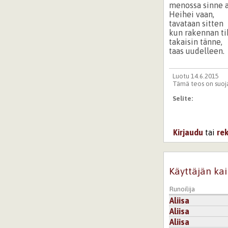
menossa sinne a
Heihei vaan,
tavataan sitten
kun rakennan ti
takaisin tänne,
taas uudelleen.
Luotu 14.6.2015
Tämä teos on suoja
Selite:
Kirjaudu
tai
re
Käyttäjän kai
Runoilija
Aliisa
Aliisa
Aliisa