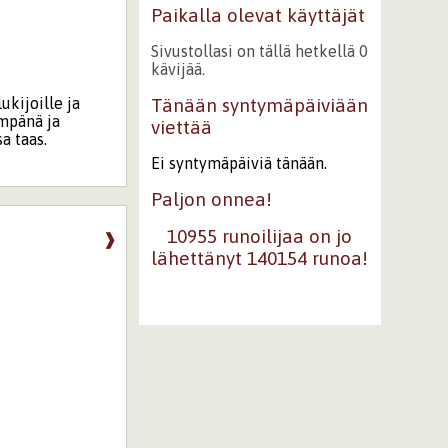
Paikalla olevat käyttäjät
Sivustollasi on tällä hetkellä 0
kävijää.
ukijoille ja
Tänään syntymäpäiviään
empänä ja
viettää
a taas.
Ei syntymäpäiviä tänään.
Paljon onnea!
10955 runoilijaa on jo
❱
lähettänyt 140154 runoa!