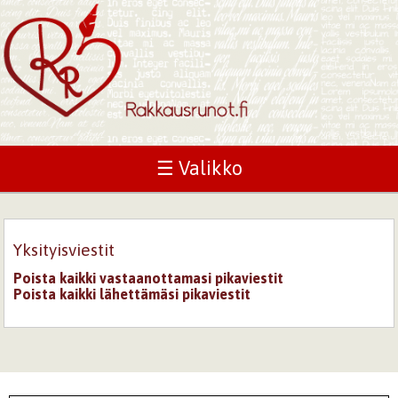
☰ Valikko
Yksityisviestit
Poista kaikki vastaanottamasi pikaviestit
Poista kaikki lähettämäsi pikaviestit