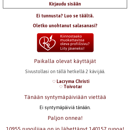
Kirjaudu sisään
Ei tunnusta? Luo se täältä.
Oletko unohtanut salasanasi?
Paikalla olevat käyttäjät
Sivustollasi on tällä hetkellä 2 kävijää.
Lacryma Christi
Toivotar
Tänään syntymäpäiviään viettää
Ei syntymäpäiviä tänään.
Paljon onnea!
10955 runoilijaa on jo lähettänyt 140157 runoa!