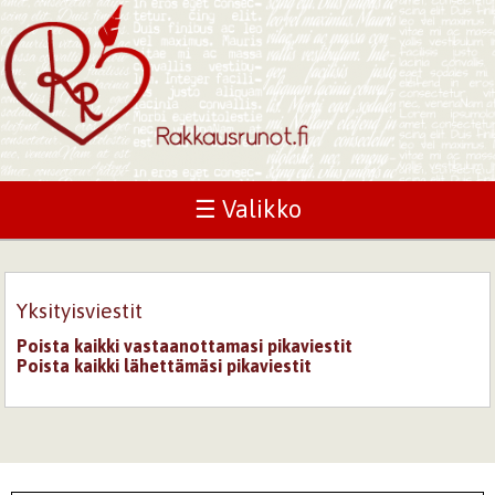
☰ Valikko
Yksityisviestit
Poista kaikki vastaanottamasi pikaviestit
Poista kaikki lähettämäsi pikaviestit