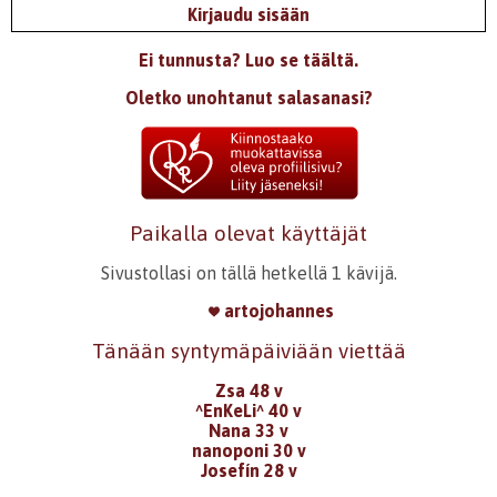
Kirjaudu sisään
Ei tunnusta? Luo se täältä.
Oletko unohtanut salasanasi?
Paikalla olevat käyttäjät
Sivustollasi on tällä hetkellä 1 kävijä.
artojohannes
Tänään syntymäpäiviään viettää
Zsa 48 v
^EnKeLi^ 40 v
Nana 33 v
nanoponi 30 v
Josefín 28 v