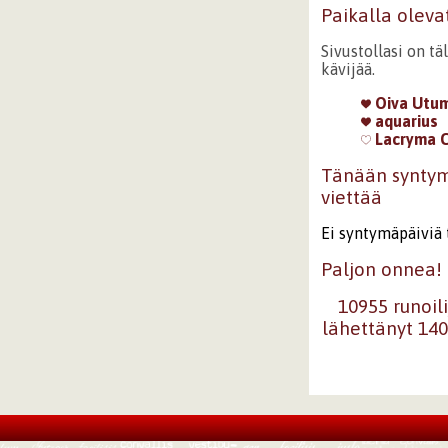
Paikalla oleva
Sivustollasi on tä
kävijää.
Oiva Utu
aquarius
Lacryma C
Tänään synty
viettää
Ei syntymäpäiviä 
Paljon onnea!
10955 runoili
lähettänyt 14