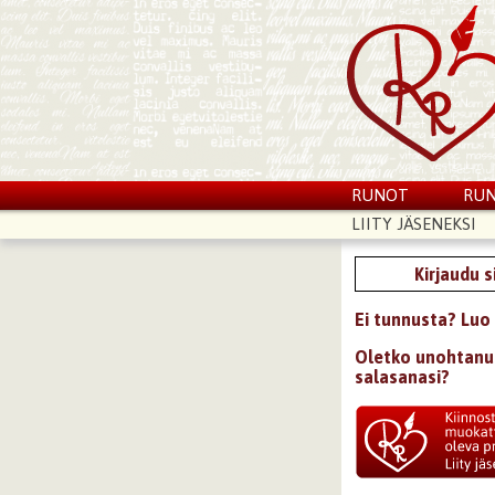
RUNOT
RUN
LIITY JÄSENEKSI
Kirjaudu 
Ei tunnusta? Luo 
Oletko unohtanu
salasanasi?