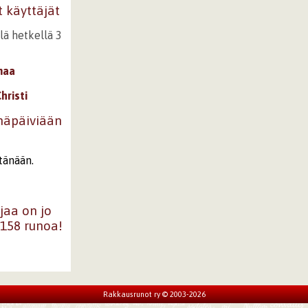
t käyttäjät
llä hetkellä 3
maa
hristi
mäpäiviään
tänään.
jaa on jo
0158 runoa!
Rakkausrunot ry © 2003-2026