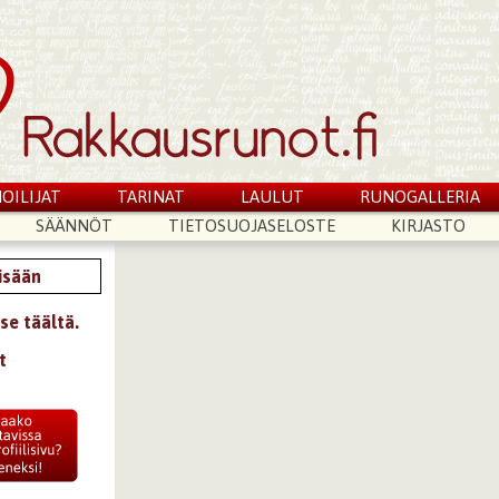
OILIJAT
TARINAT
LAULUT
RUNOGALLERIA
SÄÄNNÖT
TIETOSUOJASELOSTE
KIRJASTO
sisään
se täältä.
t