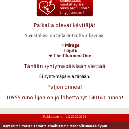
Paikalla olevat käyttäjät
Sivustollasi on tällä hetkellä 3 kävijää.
Mirage
Tojutu
The Charmed One
Tänään syntymäpäiviään viettää
Ei syntymäpäiviä tänään.
Paljon onnea!
10955 runoilijaa on jo lähettänyt 140161 runoa!
Rakkausrunot ry © 2003-2026
Käytämme evästeitä varmistaaksemme mahdollisimman hyvän