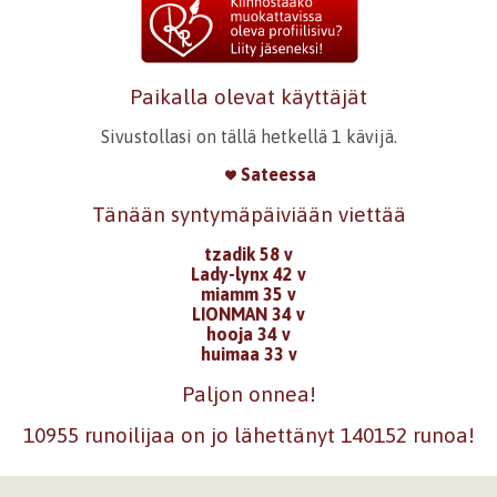
Paikalla olevat käyttäjät
Sivustollasi on tällä hetkellä 1 kävijä.
Sateessa
Tänään syntymäpäiviään viettää
tzadik 58 v
Lady-lynx 42 v
miamm 35 v
LIONMAN 34 v
hooja 34 v
huimaa 33 v
Paljon onnea!
10955 runoilijaa on jo lähettänyt 140152 runoa!