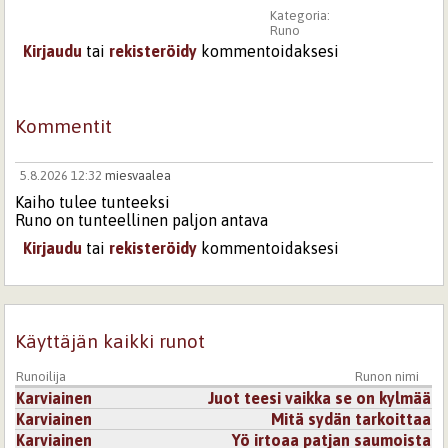
Kategoria:
Runo
Kirjaudu
tai
rekisteröidy
kommentoidaksesi
Kommentit
5.8.2026 12:32
miesvaalea
Kaiho tulee tunteeksi
Runo on tunteellinen paljon antava
Kirjaudu
tai
rekisteröidy
kommentoidaksesi
Käyttäjän kaikki runot
Runoilija
Runon nimi
Karviainen
Juot teesi vaikka se on kylmää
Karviainen
Mitä sydän tarkoittaa
Karviainen
Yö irtoaa patjan saumoista