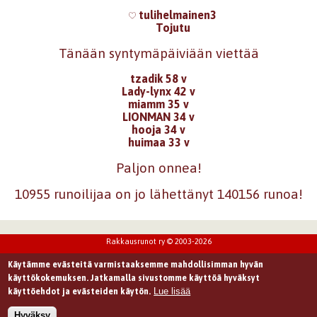
tulihelmainen3
Tojutu
Tänään syntymäpäiviään viettää
tzadik 58 v
Lady-lynx 42 v
miamm 35 v
LIONMAN 34 v
hooja 34 v
huimaa 33 v
Paljon onnea!
10955 runoilijaa on jo lähettänyt 140156 runoa!
Rakkausrunot ry © 2003-2026
Käytämme evästeitä varmistaaksemme mahdollisimman hyvän
käyttökokemuksen. Jatkamalla sivustomme käyttöä hyväksyt
Lue lisää
käyttöehdot ja evästeiden käytön.
Hyväksy