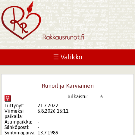
☰ Valikko
Runoilija Karviainen
Julkaistu:
6
Liittynyt:
21.7.2022
Viimeksi
6.8.2026 16:11
paikalla:
Asuinpaikka:
-
Sähköposti:
-
Syntymäpäivä:
13.7.1989