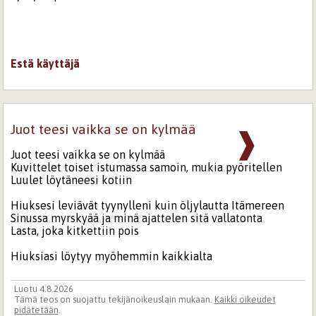
Estä käyttäjä
Juot teesi vaikka se on kylmää
❱
Juot teesi vaikka se on kylmää
Kuvittelet toiset istumassa samoin, mukia pyöritellen
Luulet löytäneesi kotiin
Hiuksesi leviävät tyynylleni kuin öljylautta Itämereen
Sinussa myrskyää ja minä ajattelen sitä vallatonta
Lasta, joka kitkettiin pois
Hiuksiasi löytyy myöhemmin kaikkialta
Luotu 4.8.2026
Tämä teos on suojattu tekijänoikeuslain mukaan.
Kaikki oikeudet
pidätetään
.