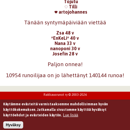
Tojutu
Tilli
artojohannes
Tänään syntymäpäiviään viettää
Zsa 48 v
^EnKeLi^ 40 v
Nana 33 v
nanoponi 30 v
Josefín 28 v
Paljon onnea!
10954 runoilijaa on jo lähettänyt 140144 runoa!
Rakkausrunot ry © 2003-2026
Käytämme evästeitä varmistaaksemme mahdollisimman hyvän
käyttökokemuksen. Jatkamalla sivustomme käyttöä hyväksyt
Lue lisää
käyttöehdot ja evästeiden käytön.
Hyväksy