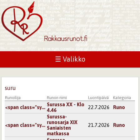
☰ Valikko
suru
Runoilija
Runon nimi
Luontipäivä
Kategoria
Surussa XX - Klo
<span class="sy...
22.7.2026
Runo
4.46
Surussa-
runosarja XIX
<span class="sy...
21.7.2026
Runo
Saniaisten
matkassa