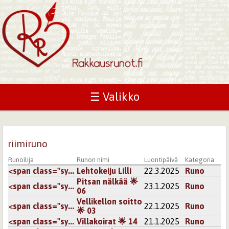
☰ Valikko
riimiruno
Runoilija
Runon nimi
Luontipäivä
Kategoria
<span class="sy...
Lehtokeiju Lilli
22.3.2025
Runo
Pitsan nälkää 🌟
<span class="sy...
23.1.2025
Runo
06
Vellikellon soitto
<span class="sy...
22.1.2025
Runo
🌟 03
<span class="sy...
Villakoirat 🌟 14
21.1.2025
Runo