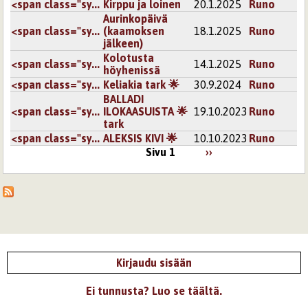
<span class="sy...
Kirppu ja loinen
20.1.2025
Runo
Aurinkopäivä
<span class="sy...
(kaamoksen
18.1.2025
Runo
jälkeen)
Kolotusta
<span class="sy...
14.1.2025
Runo
höyhenissä
<span class="sy...
Keliakia tark 🌟
30.9.2024
Runo
BALLADI
<span class="sy...
ILOKAASUISTA 🌟
19.10.2023
Runo
tark
<span class="sy...
ALEKSIS KIVI 🌟
10.10.2023
Runo
Sivu 1
››
Kirjaudu sisään
Ei tunnusta? Luo se täältä.