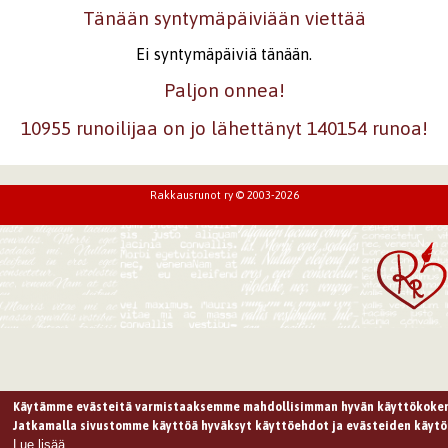
Tänään syntymäpäiviään viettää
Ei syntymäpäiviä tänään.
Paljon onnea!
10955 runoilijaa on jo lähettänyt 140154 runoa!
Rakkausrunot ry © 2003-2026
Käytämme evästeitä varmistaaksemme mahdollisimman hyvän käyttökoke
Jatkamalla sivustomme käyttöä hyväksyt käyttöehdot ja evästeiden käytö
Lue lisää