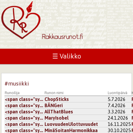
☰ Valikko
#musiikki
Runoilija
Runon nimi
Luontipäivä
<span class="sy...
ChopSticks
5.7.2026
<span class="sy...
BÄNGeri
7.4.2026
<span class="sy...
AllThatBlues
3.3.2026
<span class="sy...
MaryIsobel
24.1.2026
<span class="sy...
LuovuudenUlottuvuudet
16.11.2025
<span class="sy...
MinäSoitanHarmonikkaa
30.10.2025