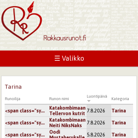
☰ Valikko
Tarina
Luontipäivä
Runoilija
Runon nimi
Kategoria
Katakombimaan
<span class="sy...
7.8.2026
Tarina
Tellervon kutrit
Katakombimaan
<span class="sy...
7.8.2026
Tarina
Neiti NiksNaks
Oodi
<span class="sy...
5.8.2026
Tarina
Mustaherukalle