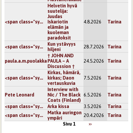
Helvetin hyvä
suutelija:
Juudas
<span class="sy...
Iskariotin
4.8.2026
Tarina
elämän ja
kuoleman
paradoksit
Kun ystävyys
<span class="sy...
28.7.2026
Tarina
hiljeni
† JOHN AND
paula.a.m.puolakka
PAULA – A
24.5.2026
Tarina
Discussion †
Kirkas, hämärä,
<span class="sy...
kirkas; Daon
7.5.2026
Tarina
vertauskuvia
Interview with
Pete Leonard
Nic / The Black
6.5.2026
Tarina
Coats (Finland)
<span class="sy...
Arka kissa
3.5.2026
Tarina
Matka auringon
<span class="sy...
20.4.2026
Tarina
ympäri
Sivu 1
››